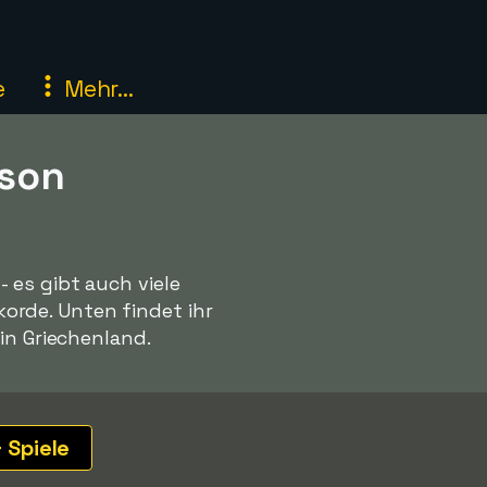
e
Mehr...
ison
 es gibt auch viele
rde. Unten findet ihr
in Griechenland.
 Spiele