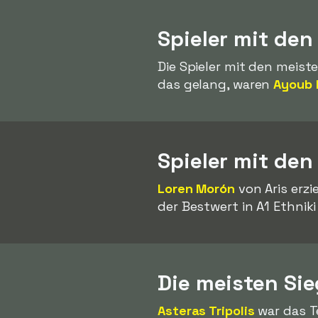
Spieler mit den
Die Spieler mit den meiste
das gelang, waren
Ayoub 
Spieler mit den
Loren Morón
von Aris erz
der Bestwert in A1 Ethnik
Die meisten Sie
Asteras Tripolis
war das T