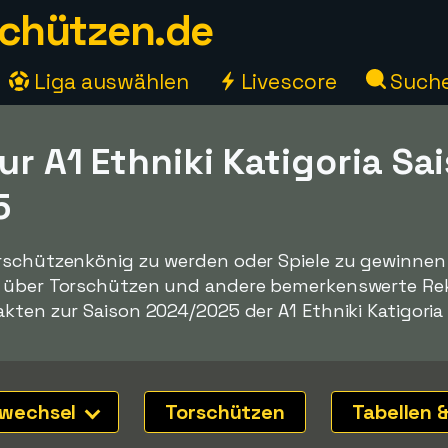
chützen.de
Liga auswählen
Livescore
Such
ur A1 Ethniki Katigoria Sa
5
rschützenkönig zu werden oder Spiele zu gewinnen -
n über Torschützen und andere bemerkenswerte Reko
kten zur Saison 2024/2025 der A1 Ethniki Katigoria 
nwechsel
Torschützen
Tabellen &