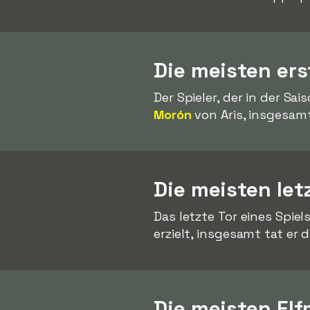
Die meisten ers
Der Spieler, der in der Sa
Morón
von Aris, insgesamt
Die meisten let
Das letzte Tor eines Spi
erzielt, insgesamt tat er 
Die meisten Elf