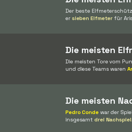
Der beste Elfmeterschütz
er
sieben Elfmeter
für Aris
Die meisten El
Die meisten Tore vom Punk
und diese Teams waren
A
Die meisten Nac
Pedro Conde
war der Spiel
insgesamt
drei Nachspiel