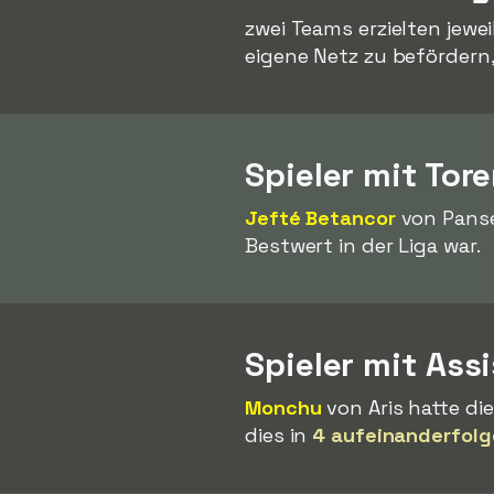
zwei Teams erzielten jewe
eigene Netz zu befördern
Spieler mit Tor
Jefté Betancor
von Panse
Bestwert in der Liga war.
Spieler mit Ass
Monchu
von Aris hatte di
dies in
4 aufeinanderfolg