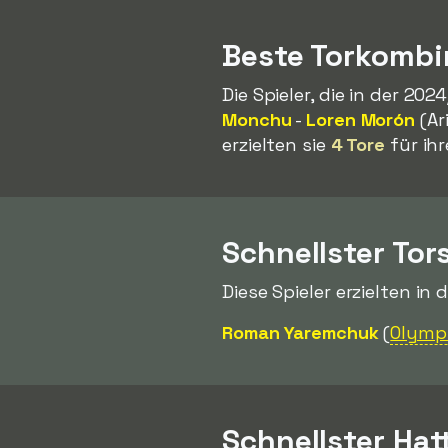
Beste Torkombi
Die Spieler, die in der 2
Monchu
-
Loren Morón
(Ar
erzielten sie
4 Tore
für ihr
Schnellster Tor
Diese Spieler erzielten in 
Roman Yaremchuk
(
Olymp
Schnellster Hat