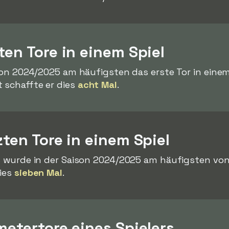
ten Tore in einem Spiel
ison 2024/2025 am häufigsten das erste Tor in einem 
 schaffte er dies
acht Mal
.
zten Tore in einem Spiel
els wurde in der Saison 2024/2025 am häufigsten vo
dies
sieben Mal
.
metertore eines Spielers