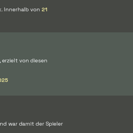
k. Innerhalb von
21
, erzielt von diesen
025
nd war damit der Spieler