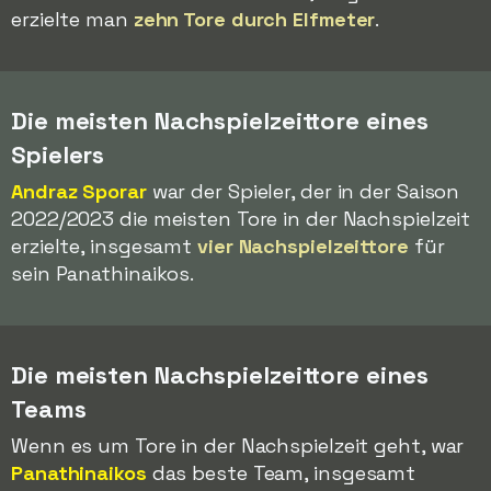
erzielte man
zehn Tore durch Elfmeter
.
Die meisten Nachspielzeittore eines
Spielers
Andraz Sporar
war der Spieler, der in der Saison
2022/2023 die meisten Tore in der Nachspielzeit
erzielte, insgesamt
vier Nachspielzeittore
für
sein Panathinaikos.
Die meisten Nachspielzeittore eines
Teams
Wenn es um Tore in der Nachspielzeit geht, war
Panathinaikos
das beste Team, insgesamt