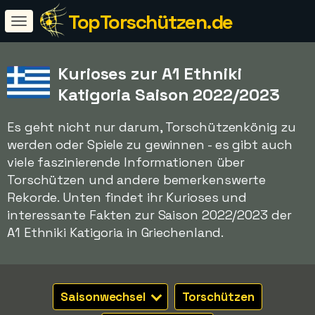
TopTorschützen.de
Kurioses zur A1 Ethniki
Katigoria Saison 2022/2023
Es geht nicht nur darum, Torschützenkönig zu
werden oder Spiele zu gewinnen - es gibt auch
viele faszinierende Informationen über
Torschützen und andere bemerkenswerte
Rekorde. Unten findet ihr Kurioses und
interessante Fakten zur Saison 2022/2023 der
A1 Ethniki Katigoria in Griechenland.
Saisonwechsel
Torschützen