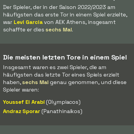
Der Spieler, der in der Saison 2022/2023 am
häufigsten das erste Tor in einem Spiel erzielte,
war
Levi Garcia
von AEK Athens, insgesamt
schaffte er dies
sechs Mal
.
Die meisten letzten Tore in einem Spiel
Insgesamt waren es zwei Spieler, die am
häufigsten das letzte Tor eines Spiels erzielt
haben,
sechs Mal
genau genommen, und diese
Spieler waren:
Youssef El Arabi
(Olympiacos)
Andraz Sporar
(Panathinaikos)