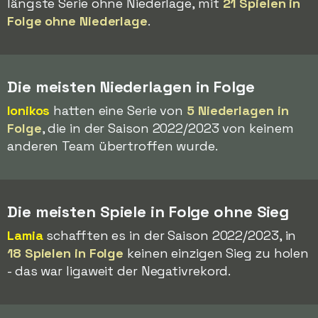
längste Serie ohne Niederlage, mit
21 Spielen in
Folge ohne Niederlage
.
Die meisten Niederlagen in Folge
Ionikos
hatten eine Serie von
5 Niederlagen in
Folge
, die in der Saison 2022/2023 von keinem
anderen Team übertroffen wurde.
Die meisten Spiele in Folge ohne Sieg
Lamia
schafften es in der Saison 2022/2023, in
18 Spielen in Folge
keinen einzigen Sieg zu holen
- das war ligaweit der Negativrekord.