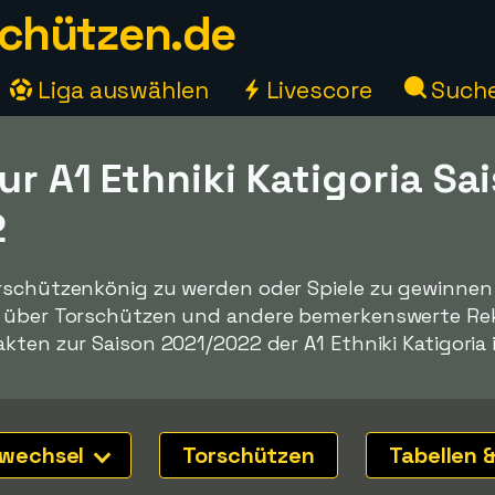
chützen.de
Liga auswählen
Livescore
Such
ur A1 Ethniki Katigoria Sa
2
rschützenkönig zu werden oder Spiele zu gewinnen -
n über Torschützen und andere bemerkenswerte Reko
kten zur Saison 2021/2022 der A1 Ethniki Katigoria 
nwechsel
Torschützen
Tabellen &