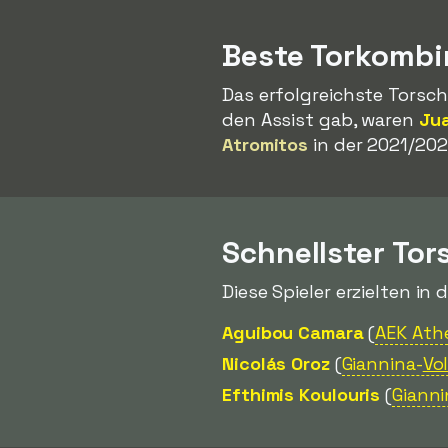
Beste Torkombi
Das erfolgreichste Torsch
den Assist gab, waren
Ju
Atromitos
in der 2021/202
Schnellster Tor
Diese Spieler erzielten in 
Aguibou Camara
(
AEK Ath
Nicolás Oroz
(
Giannina-
Vo
Efthimis Koulouris
(
Gianni