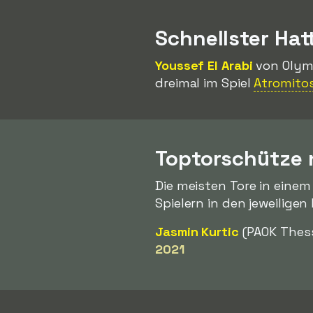
Schnellster Hat
Youssef El Arabi
von Olymp
dreimal im Spiel
Atromito
Toptorschütze
Die meisten Tore in eine
Spielern in den jeweilige
Jasmin Kurtic
(PAOK Thess
2021