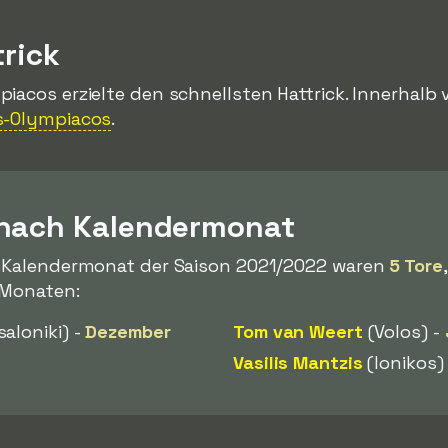
trick
iacos erzielte den schnellsten Hattrick. Innerhalb
s-Olympiacos
.
 nach Kalendermonat
m Kalendermonat der Saison 2021/2022 waren
5 Tore
n Monaten:
aloniki) -
Dezember
Tom van Weert
(Volos) -
Vasilis Mantzis
(Ionikos)