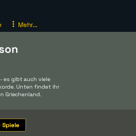
e
Mehr...
ison
 es gibt auch viele
rde. Unten findet ihr
in Griechenland.
 Spiele