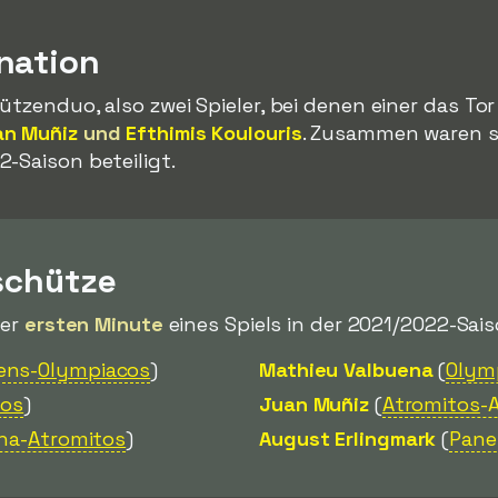
nation
ützenduo, also zwei Spieler, bei denen einer das Tor
an Muñiz
und
Efthimis Koulouris
. Zusammen waren s
2-Saison beteiligt.
schütze
der
ersten Minute
eines Spiels in der 2021/2022-Sais
ens-
Olympiacos
)
Mathieu Valbuena
(
Olym
los
)
Juan Muñiz
(
Atromitos
-
na-
Atromitos
)
August Erlingmark
(
Pane