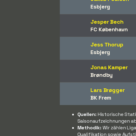
Esbjerg
Jesper Bech
FC København
Jess Thorup
Esbjerg
Jonas Kamper
Brøndby
Lars Brøgger
BK Frem
Quellen:
Historische Stat
Saisonaufzeichnungen ab
Methodik:
Wir zählen Liga
Qualifikation sowie Aufst