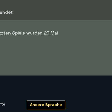
 endet
tzten Spiele wurden 29 Mai
fte
Andere Sprache