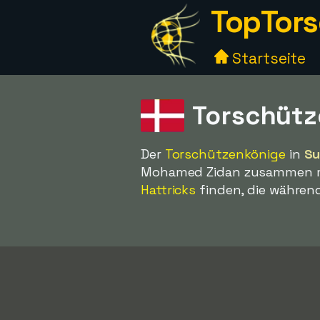
TopTors
Startseite
Torschütz
Der
Torschützenkönige
in
Su
Mohamed Zidan zusammen mit
Hattricks
finden, die während