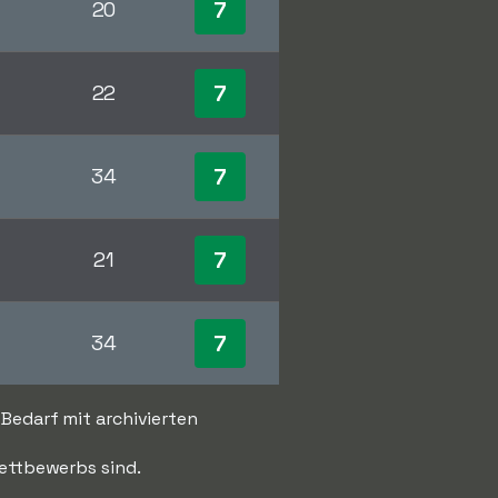
7
20
7
22
7
34
7
21
7
34
 Bedarf mit archivierten
Wettbewerbs sind.