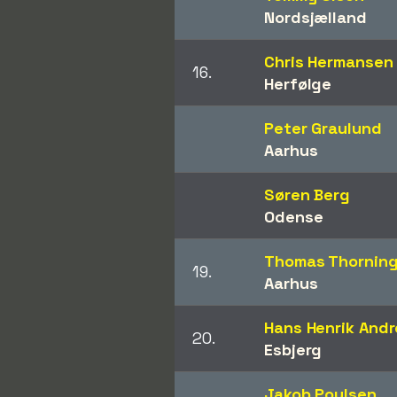
Nordsjælland
Chris Hermansen
16.
Herfølge
Peter Graulund
Aarhus
Søren Berg
Odense
Thomas Thorning
19.
Aarhus
Hans Henrik And
20.
Esbjerg
Jakob Poulsen