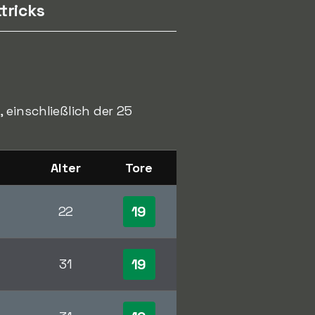
tricks
 einschließlich der 25
Alter
Tore
19
22
19
31