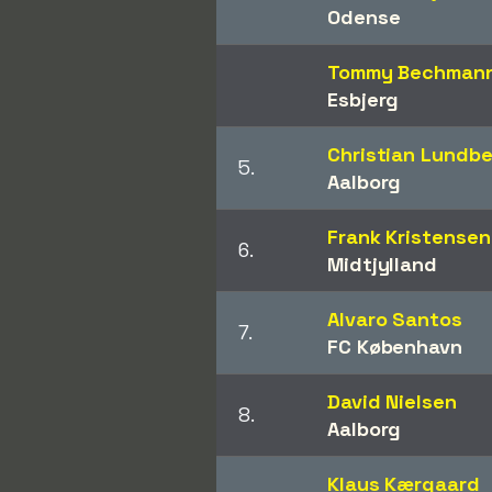
Odense
Tommy Bechman
Esbjerg
Christian Lundb
5.
Aalborg
Frank Kristensen
6.
Midtjylland
Alvaro Santos
7.
FC København
David Nielsen
8.
Aalborg
Klaus Kærgaard