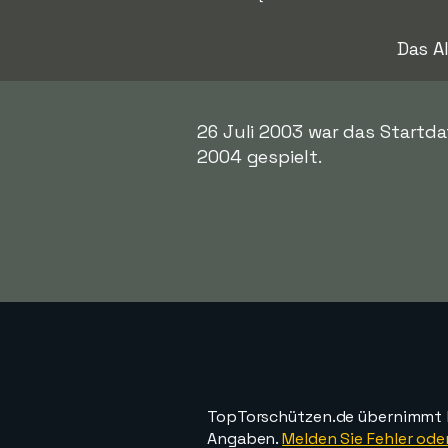
Das A
26 Juli 2003 war das Startda
2004 gespielt.
TopTorschützen.de übernimmt ke
Angaben.
Melden Sie Fehler oder