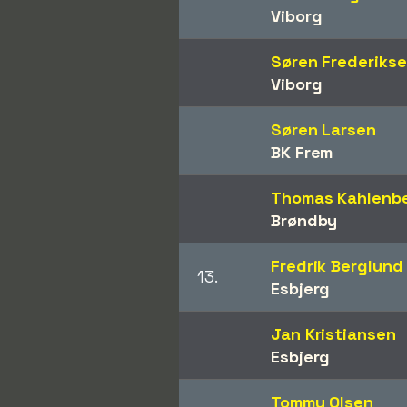
Viborg
Søren Frederiks
Viborg
Søren Larsen
BK Frem
Thomas Kahlenb
Brøndby
Fredrik Berglund
13.
Esbjerg
Jan Kristiansen
Esbjerg
Tommy Olsen