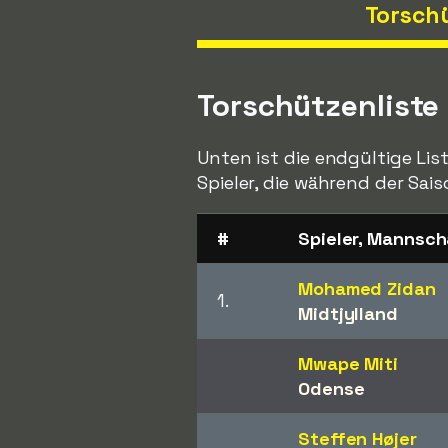
Torsch
Torschützenliste
Unten ist die endgültige Lis
Spieler, die während der Sais
#
Spieler, Mannsch
Mohamed Zidan
1.
Midtjylland
Mwape Miti
Odense
Steffen Højer