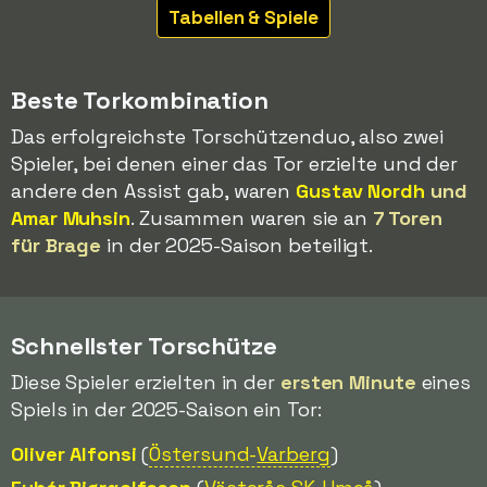
Tabellen & Spiele
Beste Torkombination
Das erfolgreichste Torschützenduo, also zwei
Spieler, bei denen einer das Tor erzielte und der
andere den Assist gab, waren
Gustav Nordh
und
Amar Muhsin
. Zusammen waren sie an
7 Toren
für Brage
in der 2025-Saison beteiligt.
Schnellster Torschütze
Diese Spieler erzielten in der
ersten Minute
eines
Spiels in der 2025-Saison ein Tor:
Oliver Alfonsi
(
Östersund-
Varberg
)