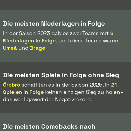
Die meisten Niederlagen in Folge
In der Saison 2025 gab es zwei Teams mit
6
Niederlagen in Folge
, und diese Teams waren
Umeå
und
Brage
.
Die meisten Spiele in Folge ohne Sieg
Örebro
schafften es in der Saison 2025, in
21
Spielen in Folge
keinen einzigen Sieg zu holen -
das war ligaweit der Negativrekord.
Die meisten Comebacks nach