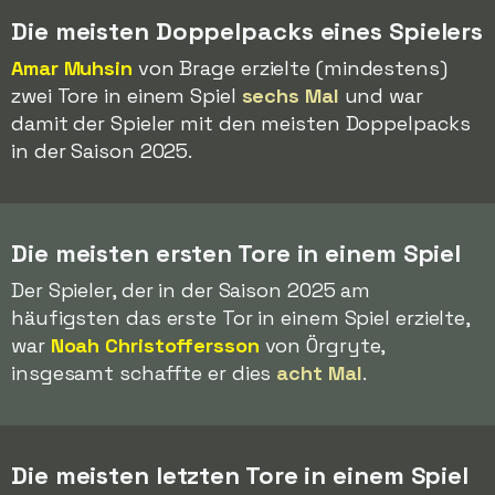
Die meisten Doppelpacks eines Spielers
Amar Muhsin
von Brage erzielte (mindestens)
zwei Tore in einem Spiel
sechs Mal
und war
damit der Spieler mit den meisten Doppelpacks
in der Saison 2025.
Die meisten ersten Tore in einem Spiel
Der Spieler, der in der Saison 2025 am
häufigsten das erste Tor in einem Spiel erzielte,
war
Noah Christoffersson
von Örgryte,
insgesamt schaffte er dies
acht Mal
.
Die meisten letzten Tore in einem Spiel