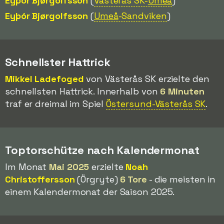
Eyþór Bjørgolfsson
(
Västerås SK-
Umeå
)
Eyþór Bjørgolfsson
(
Umeå
-Sandviken
)
Schnellster Hattrick
Mikkel Ladefoged
von Västerås SK erzielte den
schnellsten Hattrick. Innerhalb von
6 Minuten
traf er dreimal im Spiel
Östersund-Västerås SK
.
Toptorschütze nach Kalendermonat
Im Monat
Mai 2025
erzielte
Noah
Christoffersson
(Örgryte)
6 Tore
- die meisten in
einem Kalendermonat der Saison 2025.