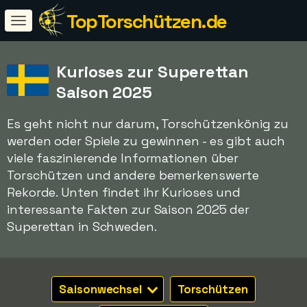
TopTorschützen.de
Kurioses zur Superettan
Saison 2025
Es geht nicht nur darum, Torschützenkönig zu
werden oder Spiele zu gewinnen - es gibt auch
viele faszinierende Informationen über
Torschützen und andere bemerkenswerte
Rekorde. Unten findet ihr Kurioses und
interessante Fakten zur Saison 2025 der
Superettan in Schweden.
Saisonwechsel
Torschützen