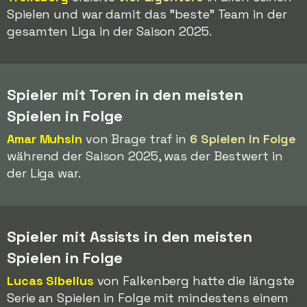
Spielen und war damit das "beste" Team in der
gesamten Liga in der Saison 2025.
Spieler mit Toren in den meisten
Spielen in Folge
Amar Muhsin
von Brage traf in
6 Spielen in Folge
während der Saison 2025, was der Bestwert in
der Liga war.
Spieler mit Assists in den meisten
Spielen in Folge
Lucas Sibelius
von Falkenberg hatte die längste
Serie an Spielen in Folge mit mindestens einem