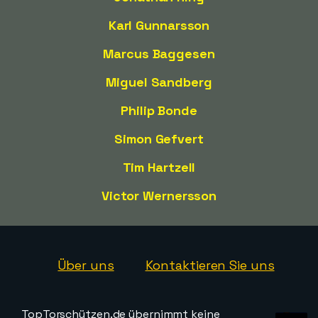
Karl Gunnarsson
Marcus Baggesen
Miguel Sandberg
Philip Bonde
Simon Gefvert
Tim Hartzell
Victor Wernersson
Über uns
Kontaktieren Sie uns
TopTorschützen.de übernimmt keine