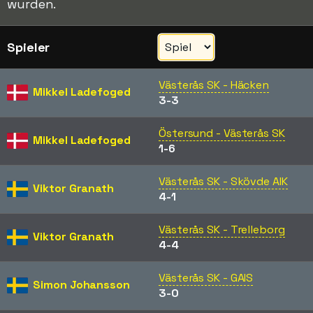
wurden.
Spieler
Västerås SK - Häcken
Mikkel Ladefoged
3-3
Östersund - Västerås SK
Mikkel Ladefoged
1-6
Västerås SK - Skövde AIK
Viktor Granath
4-1
Västerås SK - Trelleborg
Viktor Granath
4-4
Västerås SK - GAIS
Simon Johansson
3-0