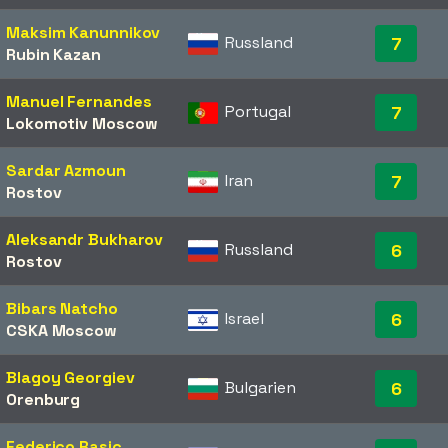
Maksim Kanunnikov
Russland
7
Rubin Kazan
Manuel Fernandes
Portugal
7
Lokomotiv Moscow
Sardar Azmoun
Iran
7
Rostov
Aleksandr Bukharov
Russland
6
Rostov
Bibars Natcho
Israel
6
CSKA Moscow
Blagoy Georgiev
Bulgarien
6
Orenburg
Federico Rasic