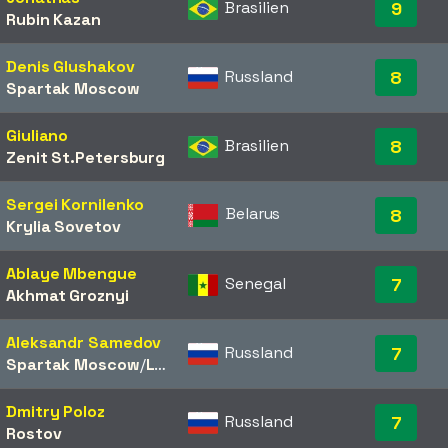
Brasilien
9
Rubin Kazan
Denis Glushakov
Russland
8
Spartak Moscow
Giuliano
Brasilien
8
Zenit St.Petersburg
Sergei Kornilenko
Belarus
8
Krylia Sovetov
Ablaye Mbengue
Senegal
7
Akhmat Groznyi
Aleksandr Samedov
Russland
7
Spartak Moscow
/​
Lokomotiv Moscow
Dmitry Poloz
Russland
7
Rostov