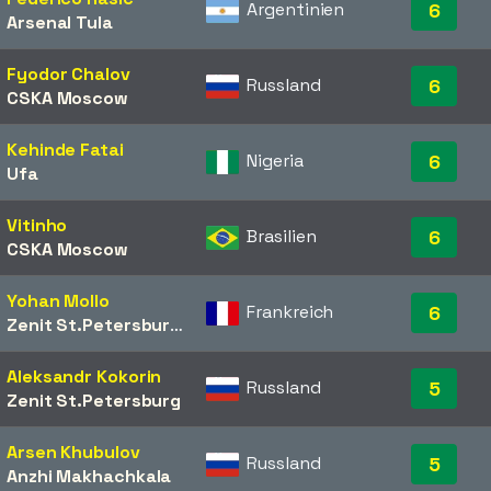
Argentinien
6
Arsenal Tula
Fyodor Chalov
Russland
6
CSKA Moscow
Kehinde Fatai
Nigeria
6
Ufa
Vitinho
Brasilien
6
CSKA Moscow
Yohan Mollo
Frankreich
6
Zenit St.Petersburg
/​
Krylia Sovetov
Aleksandr Kokorin
Russland
5
Zenit St.Petersburg
Arsen Khubulov
Russland
5
Anzhi Makhachkala