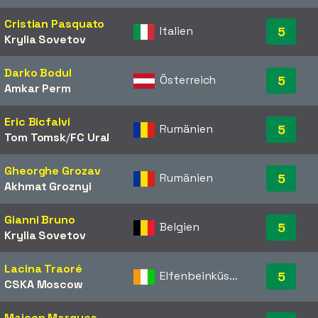
Cristian Pasquato
Italien
5
Krylia Sovetov
Darko Bodul
Österreich
5
Amkar Perm
Eric Bicfalvi
Rumänien
5
Tom Tomsk
/​
FC Ural
Gheorghe Grozav
Rumänien
5
Akhmat Groznyi
Gianni Bruno
Belgien
5
Krylia Sovetov
Lacina Traoré
Elfenbeinküste
5
CSKA Moscow
Maicon Marques