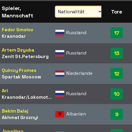
Spieler,
Tore
Mannschaft
Fedor Smolov
Russland
17
Krasnodar
Artem Dzyuba
Russland
13
Zenit St.Petersburg
Quincy Promes
Niederlande
12
Spartak Moscow
Ari
Russland
10
Krasnodar
/​
Lokomotiv Moscow
Bekim Balaj
Albanien
9
Akhmat Groznyi
Jonathas