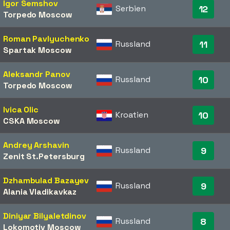
Igor Semshov
Serbien
12
Torpedo Moscow
Roman Pavlyuchenko
Russland
11
Spartak Moscow
Aleksandr Panov
Russland
10
Torpedo Moscow
Ivica Olic
Kroatien
10
CSKA Moscow
Andrey Arshavin
Russland
9
Zenit St.Petersburg
Dzhambulad Bazayev
Russland
9
Alania Vladikavkaz
Diniyar Bilyaletdinov
Russland
8
Lokomotiv Moscow