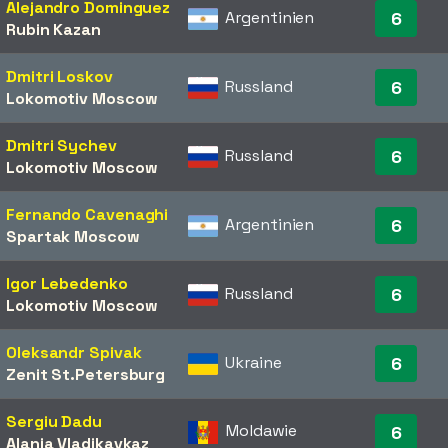
Alejandro Dominguez
Argentinien
6
Rubin Kazan
Dmitri Loskov
Russland
6
Lokomotiv Moscow
Dmitri Sychev
Russland
6
Lokomotiv Moscow
Fernando Cavenaghi
Argentinien
6
Spartak Moscow
Igor Lebedenko
Russland
6
Lokomotiv Moscow
Oleksandr Spivak
Ukraine
6
Zenit St.Petersburg
Sergiu Dadu
Moldawie
6
Alania Vladikavkaz