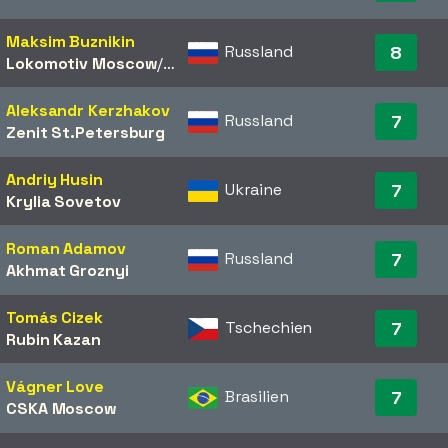
Maksim Buznikin
Russland
8
Lokomotiv Moscow
/​
Rostov
Aleksandr Kerzhakov
Russland
7
Zenit St.Petersburg
Andriy Husin
Ukraine
7
Krylia Sovetov
Roman Adamov
Russland
7
Akhmat Groznyi
Tomás Cizek
Tschechien
7
Rubin Kazan
Vágner Love
Brasilien
7
CSKA Moscow