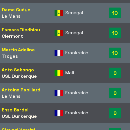
Dame Guèye
Senegal
10
Le Mans
Famara Diedhiou
Senegal
10
Clermont
Martin Adeline
Frankreich
10
Troyes
Anto Sekongo
Mali
9
USL Dunkerque
Antoine Rabillard
Frankreich
9
Le Mans
Enzo Bardeli
Frankreich
9
USL Dunkerque
Giovani Versini