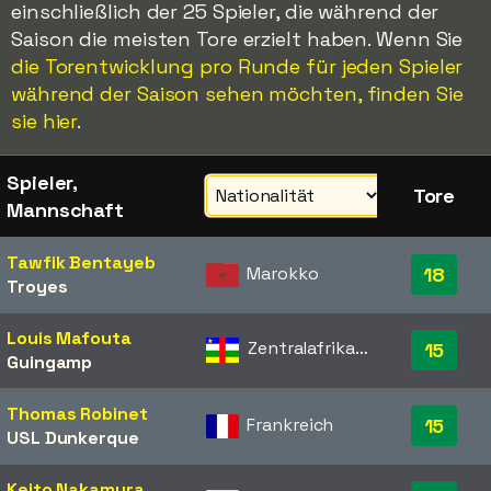
einschließlich der 25 Spieler, die während der
Saison die meisten Tore erzielt haben. Wenn Sie
die Torentwicklung pro Runde für jeden Spieler
während der Saison sehen möchten, finden Sie
sie hier
.
Spieler,
Tore
Mannschaft
Tawfik Bentayeb
Marokko
18
Troyes
Louis Mafouta
Zentralafrikanische Republik
15
Guingamp
Thomas Robinet
Frankreich
15
USL Dunkerque
Keito Nakamura