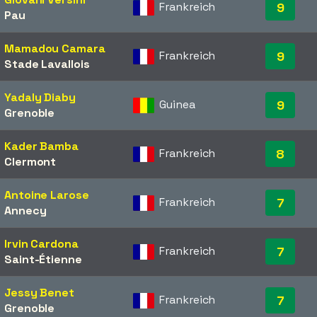
Frankreich
9
Pau
Mamadou Camara
Frankreich
9
Stade Lavallois
Yadaly Diaby
Guinea
9
Grenoble
Kader Bamba
Frankreich
8
Clermont
Antoine Larose
Frankreich
7
Annecy
Irvin Cardona
Frankreich
7
Saint-Étienne
Jessy Benet
Frankreich
7
Grenoble