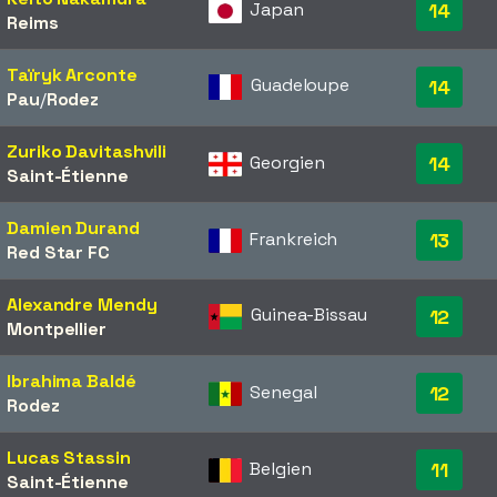
Japan
14
Reims
Taïryk Arconte
Guadeloupe
14
Pau
/​
Rodez
Zuriko Davitashvili
Georgien
14
Saint-Étienne
Damien Durand
Frankreich
13
Red Star FC
Alexandre Mendy
Guinea-Bissau
12
Montpellier
Ibrahima Baldé
Senegal
12
Rodez
Lucas Stassin
Belgien
11
Saint-Étienne