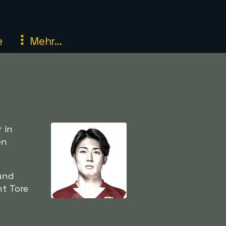
e
Mehr...
 in
en
 und
ht Tore