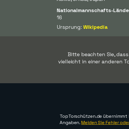
Nationalmannschafts-Lände
16
Ursprung:
Wikipedia
Bitte beachten Sie, das
vielleicht in einer anderen T
TopTorschützen.de übernimmt ke
Angaben.
Melden Sie Fehler oder