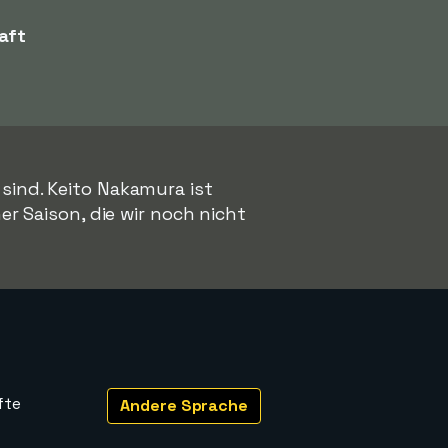
aft
sind. Keito Nakamura ist
ner Saison, die wir noch nicht
fte
Andere Sprache