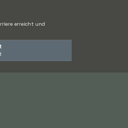
riere erreicht und
t
t