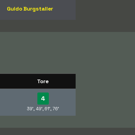
Guido Burgstaller
Tore
4
39', 49', 61', 76'