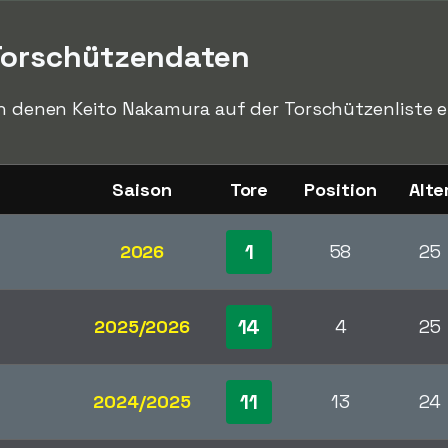
Torschützendaten
in denen Keito Nakamura auf der Torschützenliste ei
Saison
Tore
Position
Alte
1
2026
58
25
14
2025/2026
4
25
11
2024/2025
13
24