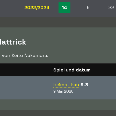
14
2022/2023
6
22
attrick
k
von Keito Nakamura.
Spiel und datum
Reims - Pau
5-3
9 Mai 2026