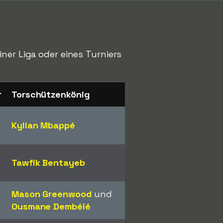
ner Liga oder eines Turniers
r
Torschützenkönig
Kylian Mbappé
Tawfik Bentayeb
Mason Greenwood
und
Ousmane Dembélé