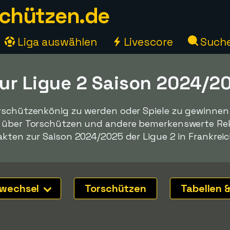
chützen.de
Liga auswählen
Livescore
Such
zur Ligue 2 Saison 2024/2
rschützenkönig zu werden oder Spiele zu gewinnen -
n über Torschützen und andere bemerkenswerte Reko
kten zur Saison 2024/2025 der Ligue 2 in Frankreic
nwechsel
Torschützen
Tabellen &