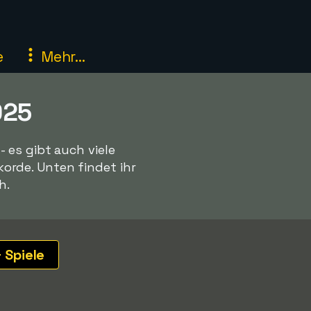
e
Mehr...
025
 es gibt auch viele
rde. Unten findet ihr
h.
 Spiele