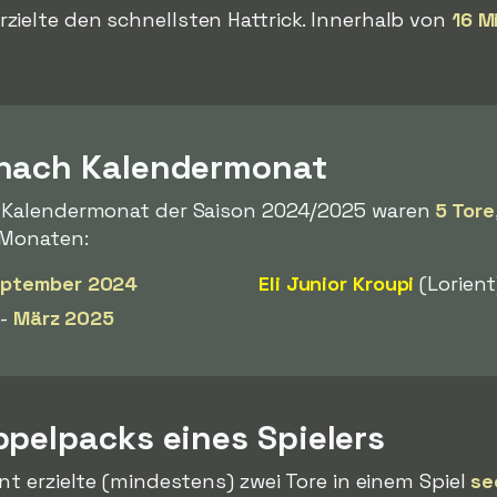
zielte den schnellsten Hattrick. Innerhalb von
16 M
 nach Kalendermonat
m Kalendermonat der Saison 2024/2025 waren
5 Tore
n Monaten:
ptember 2024
Eli Junior Kroupi
(Lorient
 -
März 2025
ppelpacks eines Spielers
nt erzielte (mindestens) zwei Tore in einem Spiel
se