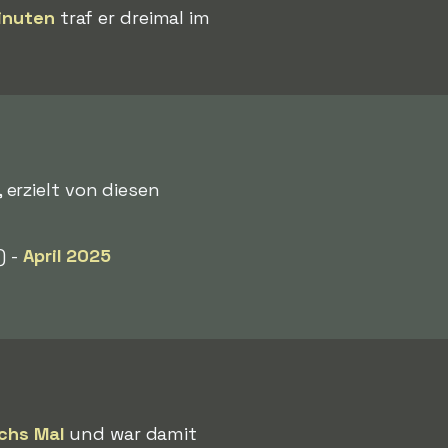
inuten
traf er dreimal im
, erzielt von diesen
) -
April 2025
chs Mal
und war damit