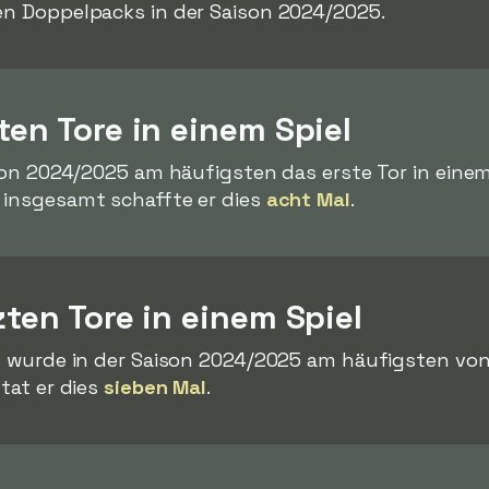
ten Doppelpacks in der Saison 2024/2025.
ten Tore in einem Spiel
ison 2024/2025 am häufigsten das erste Tor in einem 
 insgesamt schaffte er dies
acht Mal
.
zten Tore in einem Spiel
els wurde in der Saison 2024/2025 am häufigsten vo
 tat er dies
sieben Mal
.