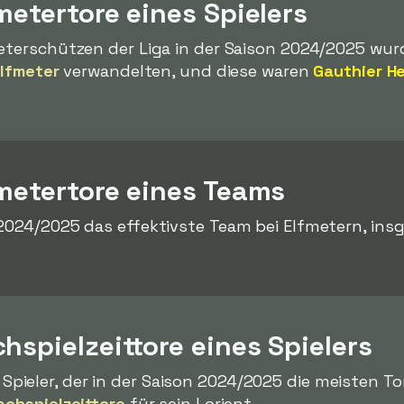
metertore eines Spielers
eterschützen der Liga in der Saison 2024/2025 wurd
lfmeter
verwandelten, und diese waren
Gauthier He
fmetertore eines Teams
 2024/2025 das effektivste Team bei Elfmetern, ins
hspielzeittore eines Spielers
Spieler, der in der Saison 2024/2025 die meisten Tor
achspielzeittore
für sein Lorient.