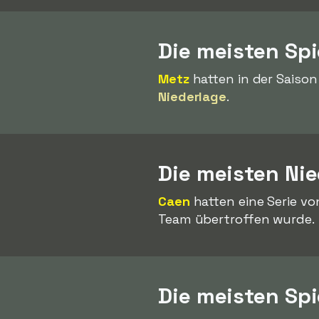
Die meisten Spi
Metz
hatten in der Saison
Niederlage
.
Die meisten Nie
Caen
hatten eine Serie v
Team übertroffen wurde.
Die meisten Spi