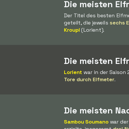
Die meisten Elf
Der Titel des besten Elfm
geteilt, die jeweils
sechs E
Kroupi
(Lorient).
Die meisten El
Lorient
war in der Saison
Tore durch Elfmeter
.
Die meisten Nac
Sambou Soumano
war der 
erzielte, insgesamt
drei N