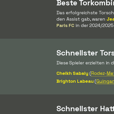
Beste Torkombi
Das erfolgreichste Torsch
den Assist gab, waren
Jea
Paris FC
in der 2024/2025-
Schnellster Tor
Diese Spieler erzielten in 
Cheikh Sabaly
(
Rodez-
Me
Brighton Labeau
(
Guinga
Schnellster Hat