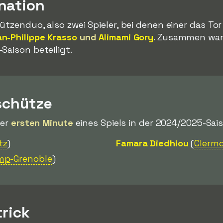
nation
ützenduo, also zwei Spieler, bei denen einer das Tor
n-Philippe Krasso
und
Alimami Gory
. Zusammen war
Saison beteiligt.
schütze
der
ersten Minute
eines Spiels in der 2024/2025-Sais
tz
)
Famara Diedhiou
(
Clerm
mp
-Grenoble
)
trick