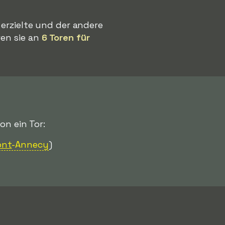
 erzielte und der andere
en sie an
6 Toren für
on ein Tor:
ont
-Annecy
)