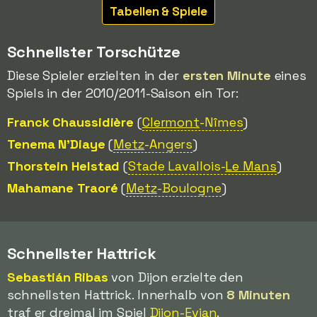
Tabellen & Spiele
Schnellster Torschütze
Diese Spieler erzielten in der
ersten Minute
eines
Spiels in der 2010/2011-Saison ein Tor:
Franck Chaussidière
(
Clermont
-Nîmes
)
Tenema N'Diaye
(
Metz
-Angers
)
Thorstein Helstad
(
Stade Lavallois-
Le Mans
)
Mahamane Traoré
(
Metz
-Boulogne
)
Schnellster Hattrick
Sebastián Ribas
von Dijon erzielte den
schnellsten Hattrick. Innerhalb von
8 Minuten
traf er dreimal im Spiel
Dijon-Evian
.