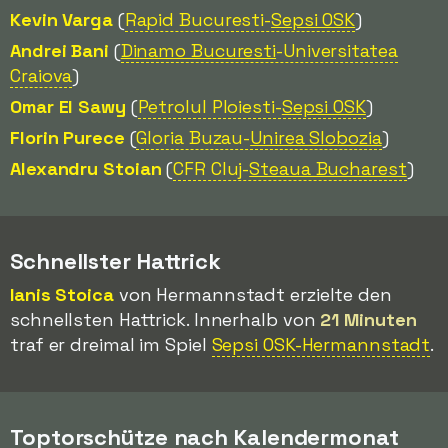
Kevin Varga
(
Rapid Bucuresti-
Sepsi OSK
)
Andrei Bani
(
Dinamo Bucuresti
-Universitatea
Craiova
)
Omar El Sawy
(
Petrolul Ploiesti-
Sepsi OSK
)
Florin Purece
(
Gloria Buzau-
Unirea Slobozia
)
Alexandru Stoian
(
CFR Cluj-
Steaua Bucharest
)
Schnellster Hattrick
Ianis Stoica
von Hermannstadt erzielte den
schnellsten Hattrick. Innerhalb von
21 Minuten
traf er dreimal im Spiel
Sepsi OSK-Hermannstadt
.
Toptorschütze nach Kalendermonat