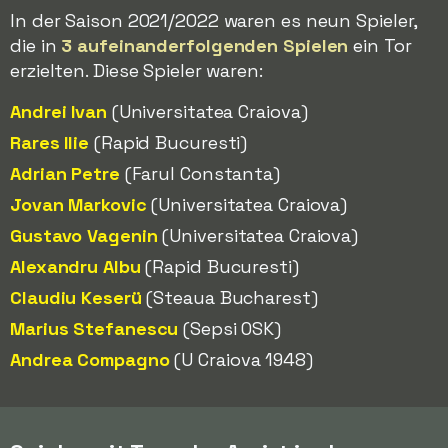
In der Saison 2021/2022 waren es neun Spieler,
die in
3 aufeinanderfolgenden Spielen
ein Tor
erzielten. Diese Spieler waren:
Andrei Ivan
(Universitatea Craiova)
Rares Ilie
(Rapid Bucuresti)
Adrian Petre
(Farul Constanta)
Jovan Markovic
(Universitatea Craiova)
Gustavo Vagenin
(Universitatea Craiova)
Alexandru Albu
(Rapid Bucuresti)
Claudiu Keserü
(Steaua Bucharest)
Marius Stefanescu
(Sepsi OSK)
Andrea Compagno
(U Craiova 1948)