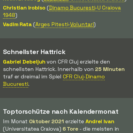
Christian Irobiso
(
Dinamo Bucuresti
-U Craiova
1948
)
Vadim Rata
(
Arges Pitesti-
Voluntari
)
Schnellster Hattrick
Gabriel Debeljuh
von CFR Cluj erzielte den
schnellsten Hattrick. Innerhalb von
25 Minuten
traf er dreimal im Spiel
CFR Cluj-Dinamo
Bucuresti
.
Toptorschütze nach Kalendermonat
Im Monat
Oktober 2021
erzielte
Andrei Ivan
(Universitatea Craiova)
6 Tore
- die meisten in