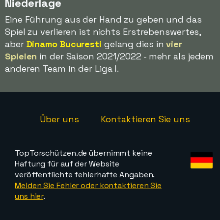
Niederlage
Eine Führung aus der Hand zu geben und das
Spiel zu verlieren ist nichts Erstrebenswertes,
aber
Dinamo Bucuresti
gelang dies in
vier
Spielen
in der Saison 2021/2022 - mehr als jedem
anderen Team in der Liga I.
Über uns
Kontaktieren Sie uns
TopTorschützen.de übernimmt keine
Haftung für auf der Website
veröffentlichte fehlerhafte Angaben.
Melden Sie Fehler oder kontaktieren Sie
uns hier
.