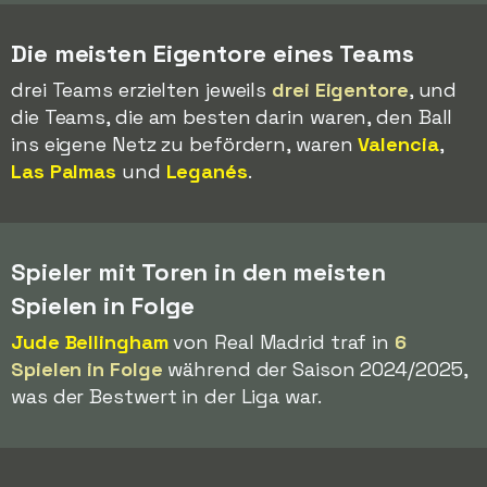
Die meisten Eigentore eines Teams
drei Teams erzielten jeweils
drei Eigentore
, und
die Teams, die am besten darin waren, den Ball
ins eigene Netz zu befördern, waren
Valencia
,
Las Palmas
und
Leganés
.
Spieler mit Toren in den meisten
Spielen in Folge
Jude Bellingham
von Real Madrid traf in
6
Spielen in Folge
während der Saison 2024/2025,
was der Bestwert in der Liga war.