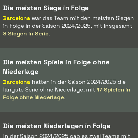
Die meisten Siege in Folge
Barcelona
war das Team mit den meisten Siegen
in Folge in der Saison 2024/2025, mit insgesamt
9 Siegen in Serie
.
Die meisten Spiele in Folge ohne
Niederlage
Barcelona
hatten in der Saison 2024/2025 die
längste Serie ohne Niederlage, mit
17 Spielen in
Folge ohne Niederlage
.
Die meisten Niederlagen in Folge
In der Saison 2024/2025 gab es zwei Teams mit