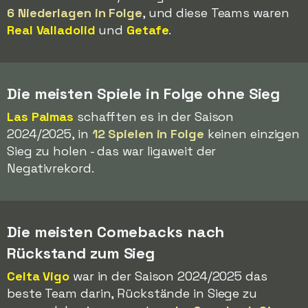
6 Niederlagen in Folge
, und diese Teams waren
Real Valladolid
und
Getafe
.
Die meisten Spiele in Folge ohne Sieg
Las Palmas
schafften es in der Saison
2024/2025, in
12 Spielen in Folge
keinen einzigen
Sieg zu holen - das war ligaweit der
Negativrekord.
Die meisten Comebacks nach
Rückstand zum Sieg
Celta Vigo
war in der Saison 2024/2025 das
beste Team darin, Rückstände in Siege zu