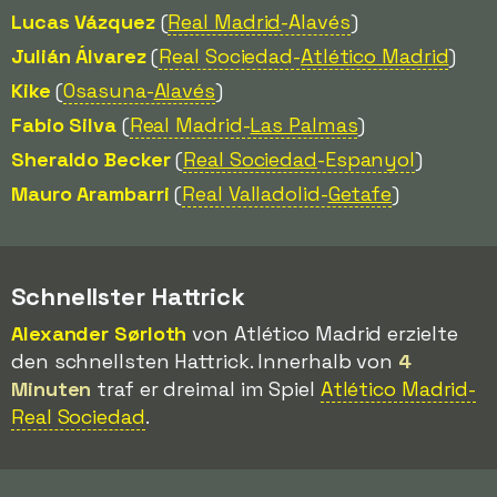
Lucas Vázquez
(
Real Madrid
-Alavés
)
Julián Álvarez
(
Real Sociedad-
Atlético Madrid
)
Kike
(
Osasuna-
Alavés
)
Fabio Silva
(
Real Madrid-
Las Palmas
)
Sheraldo Becker
(
Real Sociedad
-Espanyol
)
Mauro Arambarri
(
Real Valladolid-
Getafe
)
Schnellster Hattrick
Alexander Sørloth
von Atlético Madrid erzielte
den schnellsten Hattrick. Innerhalb von
4
Minuten
traf er dreimal im Spiel
Atlético Madrid-
Real Sociedad
.