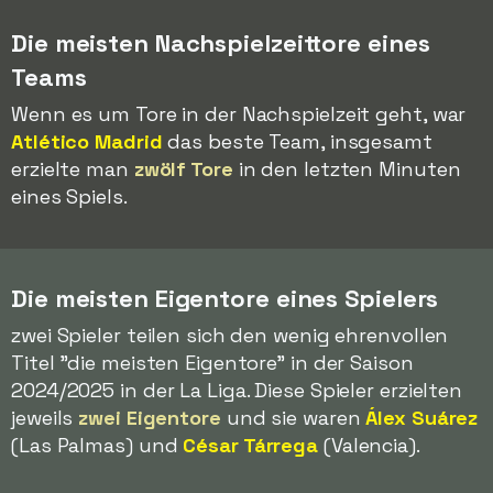
Die meisten Nachspielzeittore eines
Teams
Wenn es um Tore in der Nachspielzeit geht, war
Atlético Madrid
das beste Team, insgesamt
erzielte man
zwölf Tore
in den letzten Minuten
eines Spiels.
Die meisten Eigentore eines Spielers
zwei Spieler teilen sich den wenig ehrenvollen
Titel "die meisten Eigentore" in der Saison
2024/2025 in der La Liga. Diese Spieler erzielten
jeweils
zwei Eigentore
und sie waren
Álex Suárez
(Las Palmas) und
César Tárrega
(Valencia).