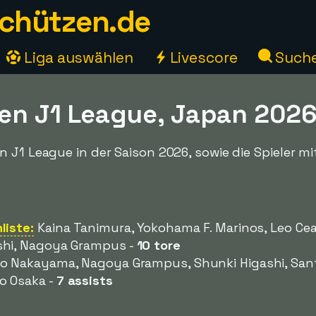
chützen.de
Liga auswählen
Livescore
Such
en J1 League, Japan 202
 J1 League in der Saison 2026, sowie die Spieler m
liste:
Kaina Tanimura, Yokohama F. Marinos, Leo Ce
shi, Nagoya Grampus -
10 tore
o Nakayama, Nagoya Grampus, Shunki Higashi, San
o Osaka -
7 assists