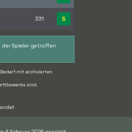
5
331
n der Spieler getroffen
 Bedarf mit archivierten
Wettbewerbs sind.
 endet
am 6 Februar 2026 gespielt,