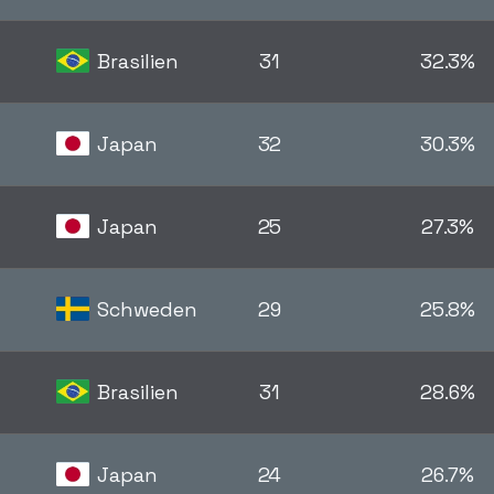
Brasilien
31
32.3%
Japan
32
30.3%
Japan
25
27.3%
Schweden
29
25.8%
Brasilien
31
28.6%
a
Japan
24
26.7%