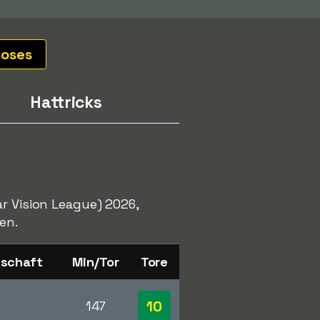
ioses
Hattricks
r Vision League) 2026,
en.
nschaft
Min/Tor
Tore
10
147