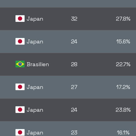
Japan
32
27.8%
Japan
24
15.6%
Brasilien
28
22.7%
Japan
27
17.2%
Japan
24
23.8%
Japan
23
16.1%