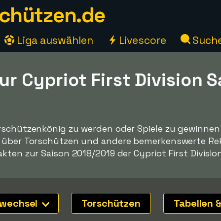
chützen.de
Liga auswählen
Livescore
Such
ur Cypriot First Division 
9
rschützenkönig zu werden oder Spiele zu gewinnen -
n über Torschützen und andere bemerkenswerte Reko
kten zur Saison 2018/2019 der Cypriot First Division
nwechsel
Torschützen
Tabellen &