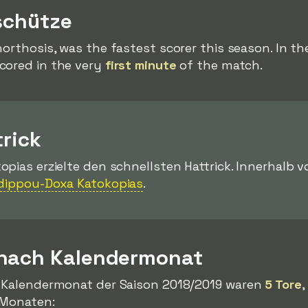
schütze
Anorthosis, was the fastest scorer this season. In
scored in the very
first minute
of the match.
trick
pias erzielte den schnellsten Hattrick. Innerhalb 
adippou-Doxa Katokopias
.
 nach Kalendermonat
m Kalendermonat der Saison 2018/2019 waren
5 Tore
,
n Monaten: