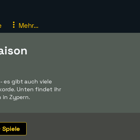
e
Mehr...
Saison
 es gibt auch viele
rde. Unten findet ihr
 in Zypern.
 Spiele