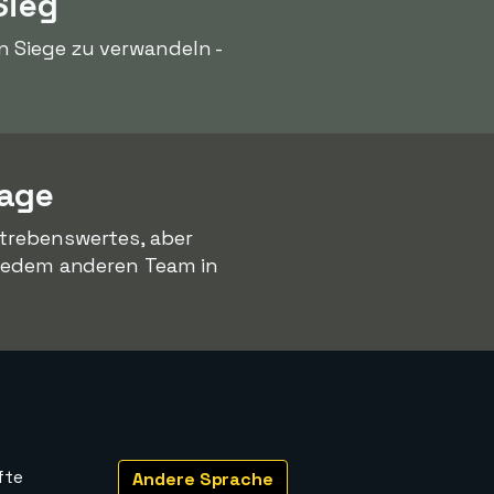
Sieg
n Siege zu verwandeln -
lage
strebenswertes, aber
 jedem anderen Team in
fte
Andere Sprache