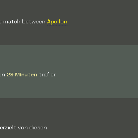
 the match between
Apollon
von
29 Minuten
traf er
 erzielt von diesen