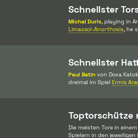
Schnellster Tor
Michal Duris
, playing in 
Limassol-Anorthosis
, he 
Schnellster Hat
Paul Batin
von Doxa Katoko
dreimal im Spiel
Ermis Ar
Toptorschütze
Die meisten Tore in eine
Spielern in den jeweilige