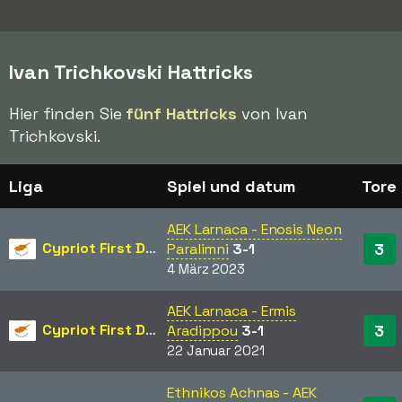
Ivan Trichkovski Hattricks
Hier finden Sie
fünf Hattricks
von Ivan
Trichkovski.
Liga
Spiel und datum
Tore
AEK Larnaca - Enosis Neon
Cypriot First Division
3
Paralimni
3-1
4 März 2023
AEK Larnaca - Ermis
Cypriot First Division
3
Aradippou
3-1
22 Januar 2021
Ethnikos Achnas - AEK