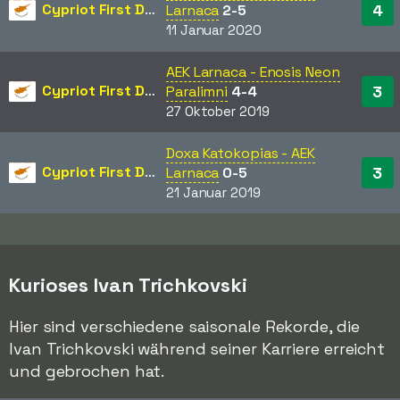
Cypriot First Division
4
Larnaca
2-5
11 Januar 2020
AEK Larnaca - Enosis Neon
Cypriot First Division
3
Paralimni
4-4
27 Oktober 2019
Doxa Katokopias - AEK
Cypriot First Division
3
Larnaca
0-5
21 Januar 2019
Kurioses Ivan Trichkovski
Hier sind verschiedene saisonale Rekorde, die
Ivan Trichkovski während seiner Karriere erreicht
und gebrochen hat.