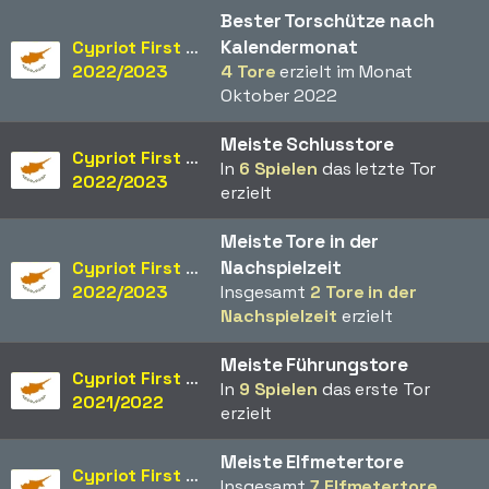
Bester Torschütze nach
Kalendermonat
Cypriot First Division
2022/2023
4 Tore
erzielt im Monat
Oktober 2022
Meiste Schlusstore
Cypriot First Division
In
6 Spielen
das letzte Tor
2022/2023
erzielt
Meiste Tore in der
Nachspielzeit
Cypriot First Division
2022/2023
Insgesamt
2 Tore in der
Nachspielzeit
erzielt
Meiste Führungstore
Cypriot First Division
In
9 Spielen
das erste Tor
2021/2022
erzielt
Meiste Elfmetertore
Cypriot First Division
Insgesamt
7 Elfmetertore