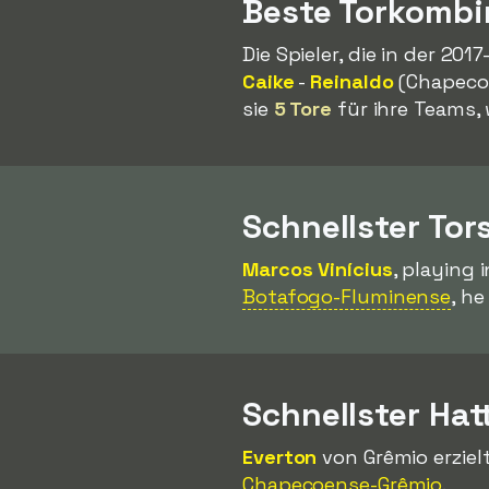
Beste Torkombi
Die Spieler, die in der 20
Caike
-
Reinaldo
(Chapeco
sie
5 Tore
für ihre Teams, 
Schnellster Tor
Marcos Vinícius
, playing
Botafogo-Fluminense
, he
Schnellster Hat
Everton
von Grêmio erziel
Chapecoense-Grêmio
.