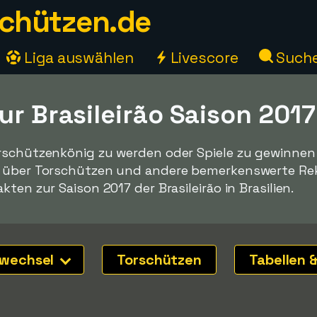
chützen.de
Liga auswählen
Livescore
Such
ur Brasileirão Saison 2017
rschützenkönig zu werden oder Spiele zu gewinnen -
n über Torschützen und andere bemerkenswerte Reko
ten zur Saison 2017 der Brasileirão in Brasilien.
nwechsel
Torschützen
Tabellen &