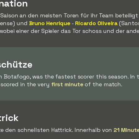
nation
17-Saison an den meisten Toren für ihr Team beteilig
ense) und
Bruno Henrique
-
Ricardo Oliveira
(Santos
wobei einer der Spieler das Tor schoss und der ander
schütze
 in Botafogo, was the fastest scorer this season. I
 scored in the very
first minute
of the match.
trick
te den schnellsten Hattrick. Innerhalb von
21 Minut