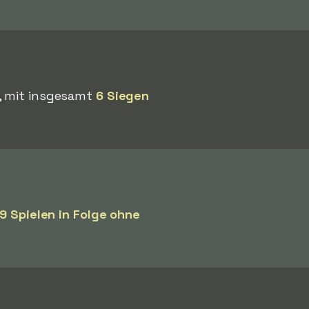
7, mit insgesamt
6 Siegen
19 Spielen in Folge ohne