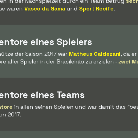
ren in der Nachspielzeit durch ein Team betrug
sech
ese waren
Vasco da Gama
und
Sport Recife
.
entore eines Spielers
hütze der Saison 2017 war
Matheus Galdezani
, da e
e aller Spieler in der Brasileirão zu erzielen -
zwei M
gentore eines Teams
ntore
in allen seinen Spielen und war damit das "be
on 2017.