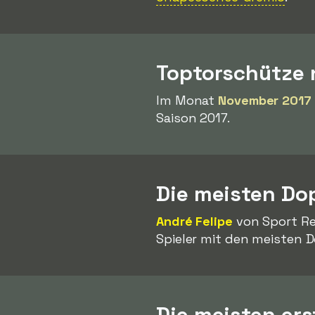
Toptorschütze
Im Monat
November 2017
Saison 2017.
Die meisten Do
André Felipe
von Sport Rec
Spieler mit den meisten D
Die meisten ers