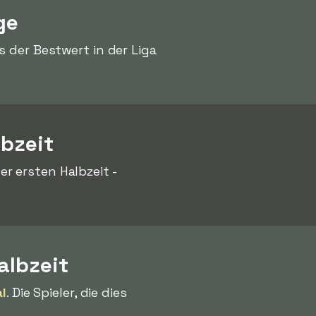
ge
 der Bestwert in der Liga
lbzeit
r ersten Halbzeit -
albzeit
l
. Die Spieler, die dies