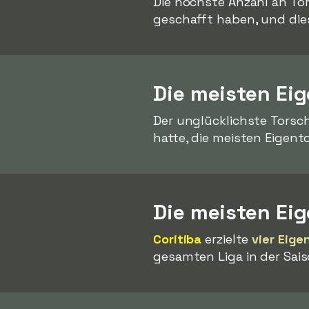
Die höchste Anzahl an To
geschafft haben, und di
Die meisten Eig
Der unglücklichste Torsc
hatte, die meisten Eigentor
Die meisten Ei
Coritiba
erzielte
vier Eige
gesamten Liga in der Sais