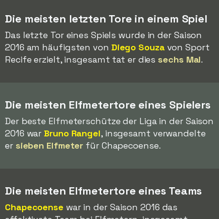
Die meisten letzten Tore in einem Spiel
Das letzte Tor eines Spiels wurde in der Saison
2016 am häufigsten von
Diego Souza
von Sport
Recife erzielt, insgesamt tat er dies
sechs Mal
.
Die meisten Elfmetertore eines Spielers
Der beste Elfmeterschütze der Liga in der Saison
2016 war
Bruno Rangel
, insgesamt verwandelte
er
sieben Elfmeter
für Chapecoense.
Die meisten Elfmetertore eines Teams
Chapecoense
war in der Saison 2016 das