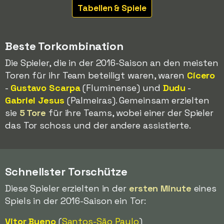
Tabellen & Spiele
Beste Torkombination
Die Spieler, die in der 2016-Saison an den meisten
Toren für ihr Team beteiligt waren, waren
Cícero
-
Gustavo Scarpa
(Fluminense) und
Dudu
-
Gabriel Jesus
(Palmeiras). Gemeinsam erzielten
sie
5 Tore
für ihre Teams, wobei einer der Spieler
das Tor schoss und der andere assistierte.
Schnellster Torschütze
Diese Spieler erzielten in der
ersten Minute
eines
Spiels in der 2016-Saison ein Tor:
Vitor Bueno
(
Santos
-São Paulo
)