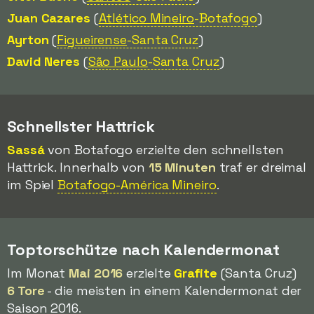
Juan Cazares
(
Atlético Mineiro
-Botafogo
)
Ayrton
(
Figueirense
-Santa Cruz
)
David Neres
(
São Paulo
-Santa Cruz
)
Schnellster Hattrick
Sassá
von Botafogo erzielte den schnellsten
Hattrick. Innerhalb von
15 Minuten
traf er dreimal
im Spiel
Botafogo-América Mineiro
.
Toptorschütze nach Kalendermonat
Im Monat
Mai 2016
erzielte
Grafite
(Santa Cruz)
6 Tore
- die meisten in einem Kalendermonat der
Saison 2016.