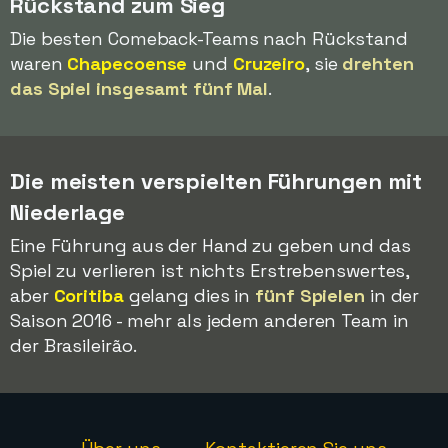
Rückstand zum Sieg
Die besten Comeback-Teams nach Rückstand
waren
Chapecoense
und
Cruzeiro
, sie
drehten
das Spiel insgesamt fünf Mal
.
Die meisten verspielten Führungen mit
Niederlage
Eine Führung aus der Hand zu geben und das
Spiel zu verlieren ist nichts Erstrebenswertes,
aber
Coritiba
gelang dies in
fünf Spielen
in der
Saison 2016 - mehr als jedem anderen Team in
der Brasileirão.