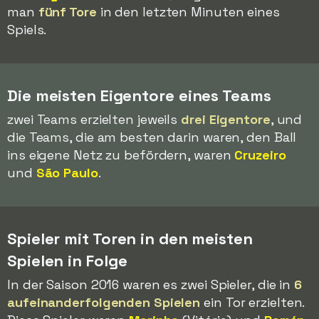
man
fünf Tore
in den letzten Minuten eines
Spiels.
Die meisten Eigentore eines Teams
zwei Teams erzielten jeweils
drei Eigentore
, und
die Teams, die am besten darin waren, den Ball
ins eigene Netz zu befördern, waren
Cruzeiro
und
São Paulo
.
Spieler mit Toren in den meisten
Spielen in Folge
In der Saison 2016 waren es zwei Spieler, die in
6
aufeinanderfolgenden Spielen
ein Tor erzielten.