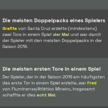
Die meisten Doppelpacks eines Spielers
Grafite
von Santa Cruz erzielte (mindestens)
zwei Tore in einem Spiel
vier Mal
und war damit
der Spieler mit den meisten Doppelpacks in der
Saison 2016.
Die meisten ersten Tore in einem Spiel
Der Spieler, der in der Saison 2016 am häufigsten
das erste Tor in einem Spiel erzielte, war
Fred
von Fluminense/Atlético Mineiro, insgesamt
schaffte er dies
acht Mal
.