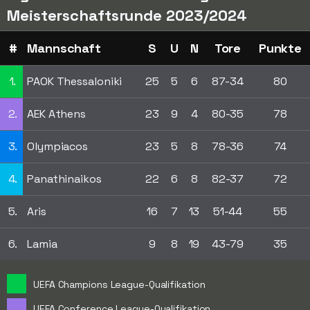
Meisterschaftsrunde 2023/2024
#
Mannschaft
S
U
N
Tore
Punkte
1.
PAOK Thessaloniki
25
5
6
87-34
80
2.
AEK Athens
23
9
4
80-35
78
3.
Olympiacos
23
5
8
78-36
74
4.
Panathinaikos
22
6
8
82-37
72
5.
Aris
16
7
13
51-44
55
6.
Lamia
9
8
19
43-79
35
UEFA Champions League-Qualifikation
UEFA Conference League-Qualifikation