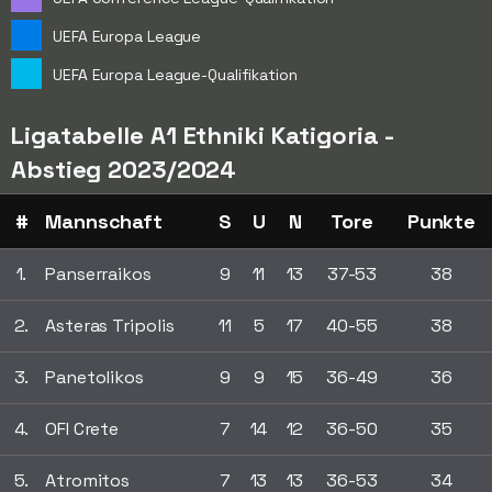
UEFA Europa League
UEFA Europa League-Qualifikation
Ligatabelle A1 Ethniki Katigoria -
Abstieg 2023/2024
#
Mannschaft
S
U
N
Tore
Punkte
1.
Panserraikos
9
11
13
37-53
38
2.
Asteras Tripolis
11
5
17
40-55
38
3.
Panetolikos
9
9
15
36-49
36
4.
OFI Crete
7
14
12
36-50
35
5.
Atromitos
7
13
13
36-53
34