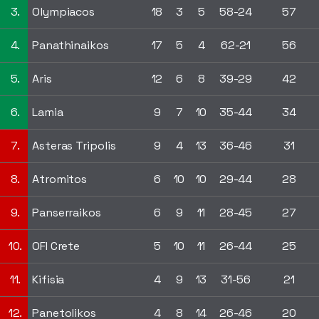
3.
Olympiacos
18
3
5
58-24
57
4.
Panathinaikos
17
5
4
62-21
56
5.
Aris
12
6
8
39-29
42
6.
Lamia
9
7
10
35-44
34
7.
Asteras Tripolis
9
4
13
36-46
31
8.
Atromitos
6
10
10
29-44
28
9.
Panserraikos
6
9
11
28-45
27
10.
OFI Crete
5
10
11
26-44
25
11.
Kifisia
4
9
13
31-56
21
12.
Panetolikos
4
8
14
26-46
20