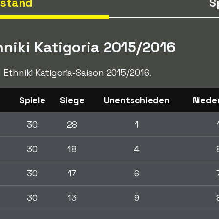
nstand
S
hniki Katigoria 2015/2016
 Ethniki Katigoria-Saison 2015/2016.
Spiele
Siege
Unentschieden
Niede
30
28
1
30
18
4
30
17
6
30
13
9