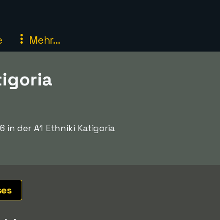
e
Mehr...
tigoria
 in der A1 Ethniki Katigoria
ses