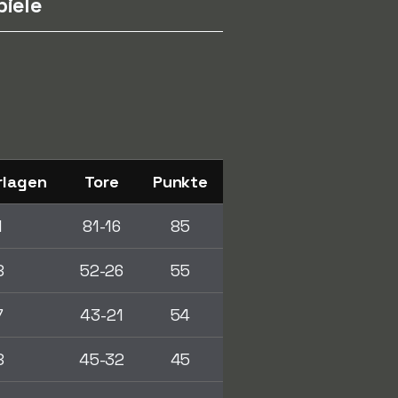
piele
rlagen
Tore
Punkte
1
81-16
85
8
52-26
55
7
43-21
54
8
45-32
45