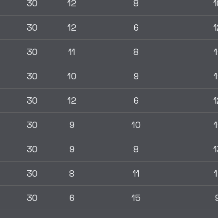
30
12
8
1
30
12
6
1
30
11
8
1
30
10
9
1
30
12
6
1
30
9
10
1
30
9
8
1
30
8
11
1
30
6
15