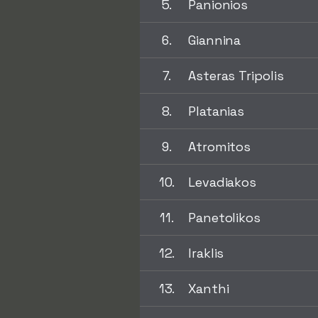
5.
Panionios
6.
Giannina
7.
Asteras Tripolis
8.
Platanias
9.
Atromitos
10.
Levadiakos
11.
Panetolikos
12.
Iraklis
13.
Xanthi