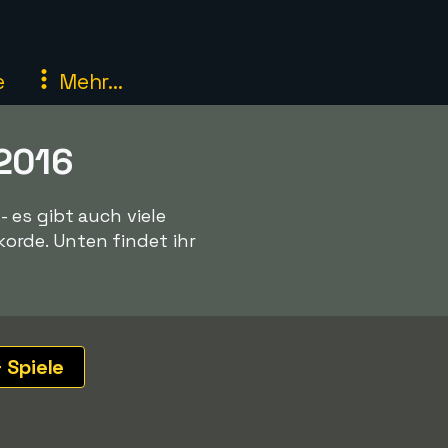
e
Mehr...
/2016
 es gibt auch viele
rde. Unten findet ihr
 Spiele