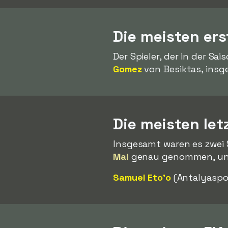
Die meisten ers
Der Spieler, der in der Sa
Gomez
von Besiktas, insg
Die meisten let
Insgesamt waren es zwei S
Mal
genau genommen, und 
Samuel Eto'o
(Antalyaspo