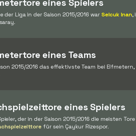
metertore eines Spielers
 der Liga in der Saison 2015/2016 war
Selcuk Inan
,
saray.
fmetertore eines Teams
ison 2015/2016 das effektivste Team bei Elfmetern,
.
hspielzeittore eines Spielers
pieler, der in der Saison 2015/2016 die meisten Tore
achspielzeittore
für sein Çaykur Rizespor.