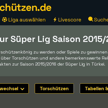
chützen.de
Liga auswählen
Livescore
Such
zur Süper Lig Saison 2015
rschützenkönig zu werden oder Spiele zu gewinnen -
n über Torschützen und andere bemerkenswerte Reko
kten zur Saison 2015/2016 der Süper Lig in Türkei.
nwechsel
Torschützen
Tabellen &