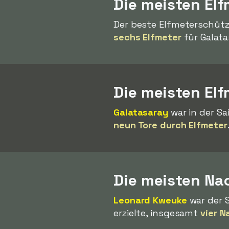
Die meisten Elf
Der beste Elfmeterschütze
sechs Elfmeter
für Galata
Die meisten El
Galatasaray
war in der Sa
neun Tore durch Elfmeter
Die meisten Nac
Leonard Kweuke
war der S
erzielte, insgesamt
vier N