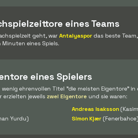
hspielzeittore eines Teams
achspielzeit geht, war
Antalyaspor
das beste Team,
 Minuten eines Spiels.
entore eines Spielers
en wenig ehrenvollen Titel "die meisten Eigentore" in
r erzielten jeweils
zwei Eigentore
und sie waren:
Andreas Isaksson
(Kasim
man Yurdu)
Simon Kjær
(Fenerbahce