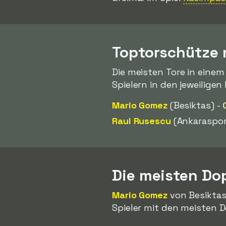
Toptorschütze
Die meisten Tore in eine
Spielern in den jeweilige
Mario Gomez
(Besiktas) -
Raul Rusescu
(Ankaraspor
Die meisten Do
Mario Gomez
von Besiktas 
Spieler mit den meisten D