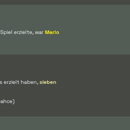
Spiel erzielte, war
Mario
s erzielt haben,
sieben
ahce)