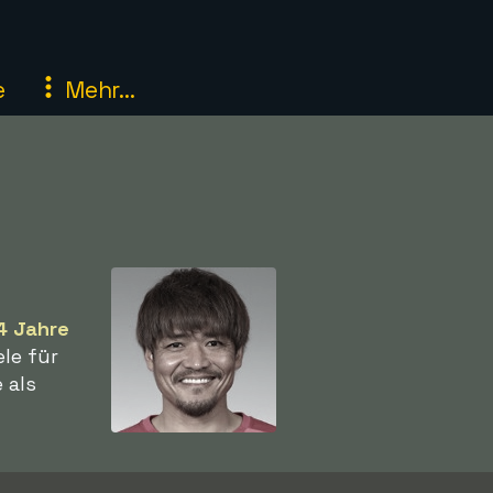
e
Mehr...
4 Jahre
le für
 als