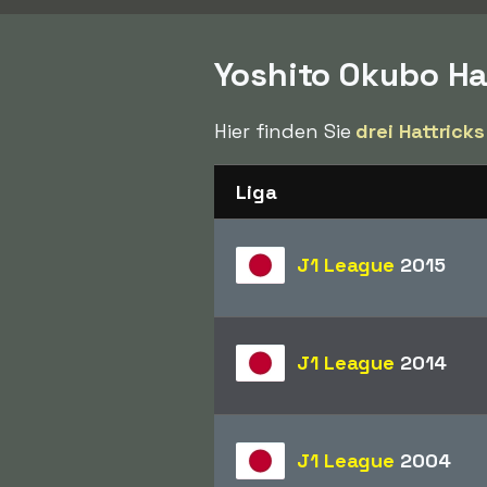
Yoshito Okubo Ha
Hier finden Sie
drei Hattricks
Liga
J1 League
2015
J1 League
2014
J1 League
2004