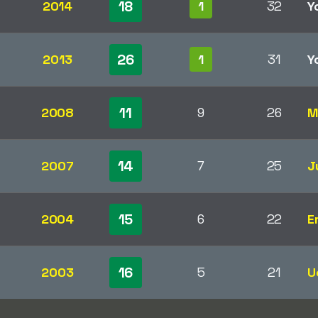
18
2014
1
32
Y
26
2013
1
31
Y
11
2008
9
26
M
14
2007
7
25
J
15
2004
6
22
E
16
2003
5
21
U