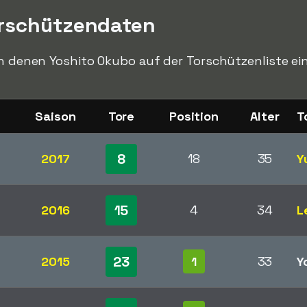
orschützendaten
in denen Yoshito Okubo auf der Torschützenliste ein
Saison
Tore
Position
Alter
T
8
2017
18
35
Y
15
2016
4
34
L
23
2015
1
33
Y