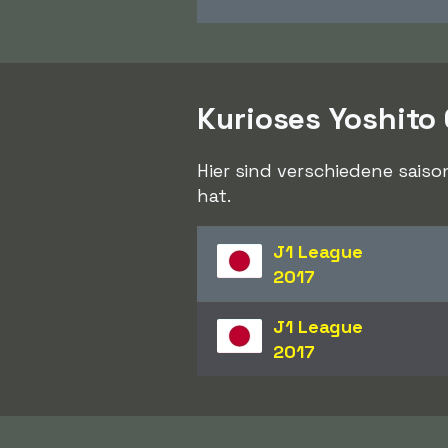
Kurioses Yoshito
Hier sind verschiedene saiso
hat.
J1 League
2017
J1 League
2017