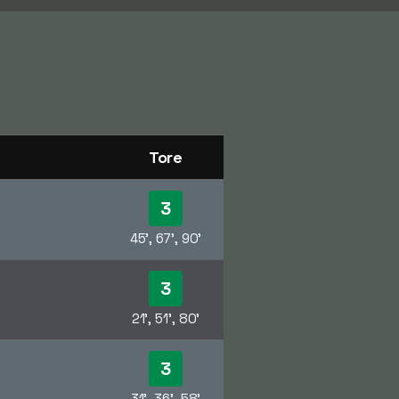
Tore
3
45', 67', 90'
3
21', 51', 80'
3
31', 36', 58'