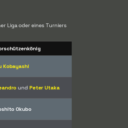
er Liga oder eines Turniers
orschützenkönig
u Kobayashi
eandro
und
Peter Utaka
oshito Okubo