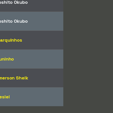
oshito Okubo
oshito Okubo
arquinhos
uninho
merson Sheik
eslei