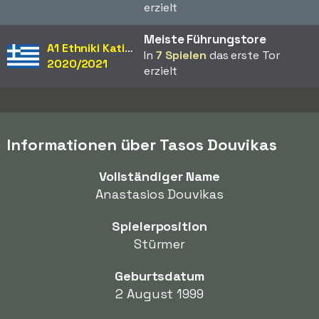
erzielt
Meiste Führungstore
A1 Ethniki Katigoria
In
7 Spielen
das erste Tor
2020/2021
erzielt
Informationen über Tasos Douvikas
Vollständiger Name
Anastasios Douvikas
Spielerposition
Stürmer
Geburtsdatum
2 August 1999