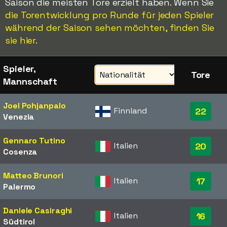
Saison die meisten Tore erzielt haben. Wenn Sie
die Torentwicklung pro Runde für jeden Spieler
während der Saison sehen möchten, finden Sie
sie hier
.
Spieler,
Tore
Mannschaft
Joel Pohjanpalo
Finnland
22
Venezia
Gennaro Tutino
Italien
20
Cosenza
Matteo Brunori
Italien
17
Palermo
Daniele Casiraghi
Italien
16
Südtirol