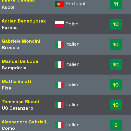
Pedro Mendes
Portugal
11
Ascoli
Adrian Benedyczak
Polen
10
Parma
Gabriele Moncini
Italien
10
Brescia
Manuel De Luca
Italien
10
Sampdoria
Mattia Valoti
Italien
10
Pisa
Tommaso Biasci
Italien
10
US Catanzaro
Alessandro Gabrielloni
Italien
9
Como