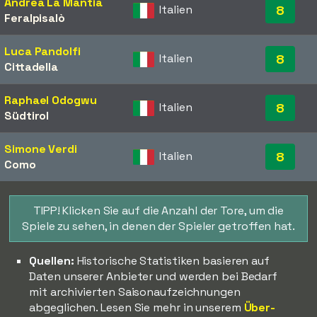
Andrea La Mantia
Italien
8
Feralpisalò
Luca Pandolfi
Italien
8
Cittadella
Raphael Odogwu
Italien
8
Südtirol
Simone Verdi
Italien
8
Como
TIPP! Klicken Sie auf die Anzahl der Tore, um die
Spiele zu sehen, in denen der Spieler getroffen hat.
Quellen:
Historische Statistiken basieren auf
Daten unserer Anbieter und werden bei Bedarf
mit archivierten Saisonaufzeichnungen
abgeglichen. Lesen Sie mehr in unserem
Über-