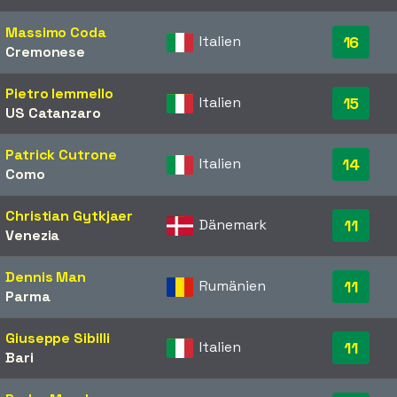
Massimo Coda
Italien
16
Cremonese
Pietro Iemmello
Italien
15
US Catanzaro
Patrick Cutrone
Italien
14
Como
Christian Gytkjaer
Dänemark
11
Venezia
Dennis Man
Rumänien
11
Parma
Giuseppe Sibilli
Italien
11
Bari