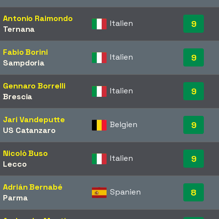
Antonio Raimondo
Italien
9
Ternana
Fabio Borini
Italien
9
Sampdoria
Gennaro Borrelli
Italien
9
Brescia
Jari Vandeputte
Belgien
9
US Catanzaro
Nicolò Buso
Italien
9
Lecco
Adrián Bernabé
Spanien
8
Parma