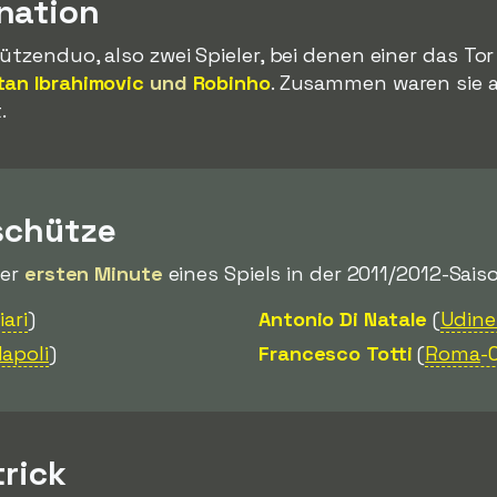
nation
ützenduo, also zwei Spieler, bei denen einer das Tor
tan Ibrahimovic
und
Robinho
. Zusammen waren sie 
.
schütze
der
ersten Minute
eines Spiels in der 2011/2012-Saiso
iari
)
Antonio Di Natale
(
Udine
apoli
)
Francesco Totti
(
Roma
-
trick