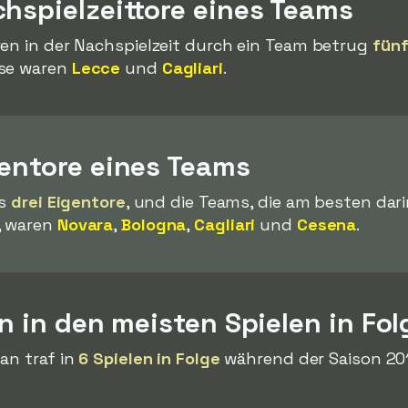
hspielzeittore eines Teams
ren in der Nachspielzeit durch ein Team betrug
fünf
ese waren
Lecce
und
Cagliari
.
gentore eines Teams
ls
drei Eigentore
, und die Teams, die am besten dari
, waren
Novara
,
Bologna
,
Cagliari
und
Cesena
.
en in den meisten Spielen in Fol
an traf in
6 Spielen in Folge
während der Saison 201