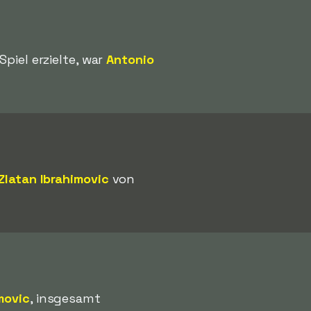
piel erzielte, war
Antonio
Zlatan Ibrahimovic
von
movic
, insgesamt