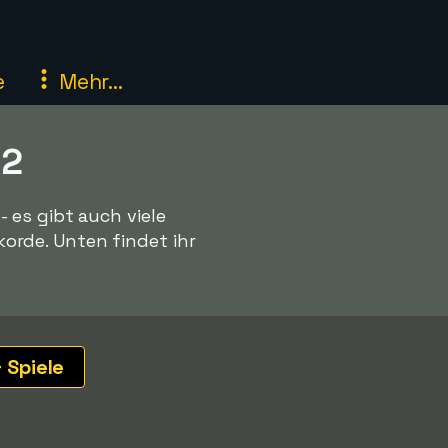
e
Mehr...
12
 es gibt auch viele
rde. Unten findet ihr
 Spiele