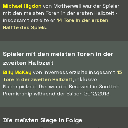
Michael Higdon
von Motherwell war der Spieler
mit den meisten Toren in der ersten Halbzeit -
insgesamt erzielte er
14 Tore in der ersten
Hälfte des Spiels
.
Spieler mit den meisten Toren in der
zweiten Halbzeit
Billy McKay
von Inverness erzielte insgesamt
15
Tore in der zweiten Halbzeit
, inklusive
Nachspielzeit. Das war der Bestwert in Scottish
Premiership während der Saison 2012/2013.
Die meisten Siege in Folge