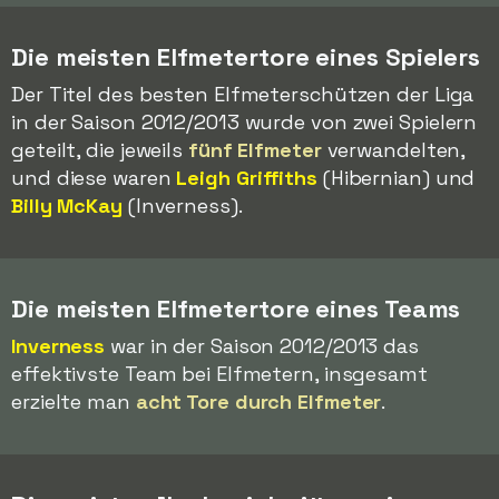
Die meisten Elfmetertore eines Spielers
Der Titel des besten Elfmeterschützen der Liga
in der Saison 2012/2013 wurde von zwei Spielern
geteilt, die jeweils
fünf Elfmeter
verwandelten,
und diese waren
Leigh Griffiths
(Hibernian) und
Billy McKay
(Inverness).
Die meisten Elfmetertore eines Teams
Inverness
war in der Saison 2012/2013 das
effektivste Team bei Elfmetern, insgesamt
erzielte man
acht Tore durch Elfmeter
.