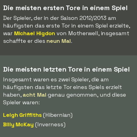
Die meisten ersten Tore in einem Spiel
Der Spieler, der in der Saison 2012/2013 am
häufigsten das erste Tor in einem Spiel erzielte,
war
Michael Higdon
von Motherwell, insgesamt
schaffte er dies
neun Mal
.
Die meisten letzten Tore in einem Spiel
Insgesamt waren es zwei Spieler, die am
häufigsten das letzte Tor eines Spiels erzielt
haben,
acht Mal
genau genommen, und diese
Spieler waren:
Leigh Griffiths
(Hibernian)
Billy McKay
(Inverness)