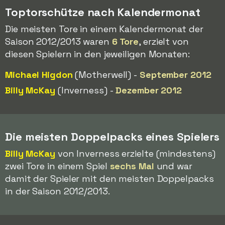
Toptorschütze nach Kalendermonat
Die meisten Tore in einem Kalendermonat der
Saison 2012/2013 waren
6 Tore
, erzielt von
diesen Spielern in den jeweiligen Monaten:
Michael Higdon
(Motherwell) -
September 2012
Billy McKay
(Inverness) -
Dezember 2012
Die meisten Doppelpacks eines Spielers
Billy McKay
von Inverness erzielte (mindestens)
zwei Tore in einem Spiel
sechs Mal
und war
damit der Spieler mit den meisten Doppelpacks
in der Saison 2012/2013.