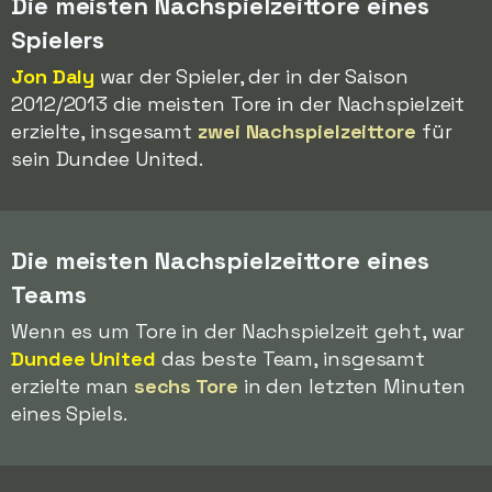
Die meisten Nachspielzeittore eines
Spielers
Jon Daly
war der Spieler, der in der Saison
2012/2013 die meisten Tore in der Nachspielzeit
erzielte, insgesamt
zwei Nachspielzeittore
für
sein Dundee United.
Die meisten Nachspielzeittore eines
Teams
Wenn es um Tore in der Nachspielzeit geht, war
Dundee United
das beste Team, insgesamt
erzielte man
sechs Tore
in den letzten Minuten
eines Spiels.