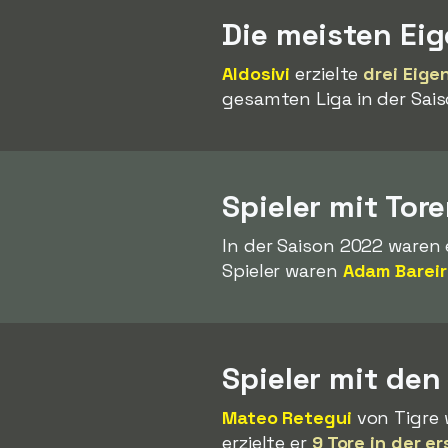
Die meisten Ei
Aldosivi
erzielte
drei Eige
gesamten Liga in der Sai
Spieler mit Tor
In der Saison 2022 waren e
Spieler waren
Adam Bareir
Spieler mit den
Mateo Retegui
von Tigre 
erzielte er
9 Tore in der e