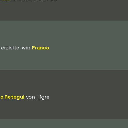
 erzielte, war
Franco
o Retegui
von Tigre