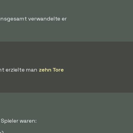
 insgesamt verwandelte er
mt erzielte man
zehn Tore
 Spieler waren:
o)