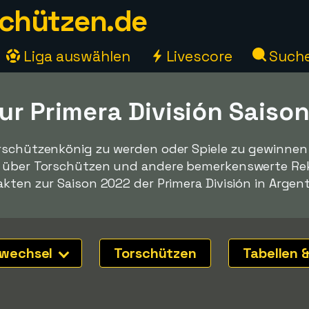
chützen.de
Liga auswählen
Livescore
Such
ur Primera División Saiso
rschützenkönig zu werden oder Spiele zu gewinnen -
n über Torschützen und andere bemerkenswerte Reko
kten zur Saison 2022 der Primera División in Argent
nwechsel
Torschützen
Tabellen &