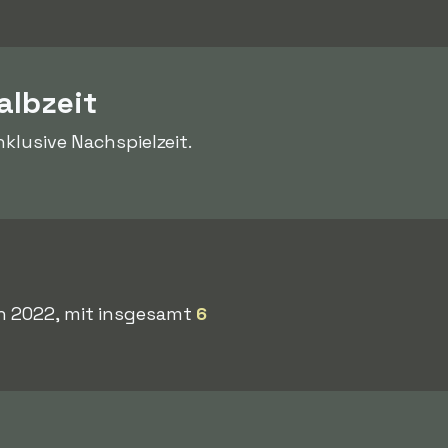
albzeit
inklusive Nachspielzeit.
on 2022, mit insgesamt
6