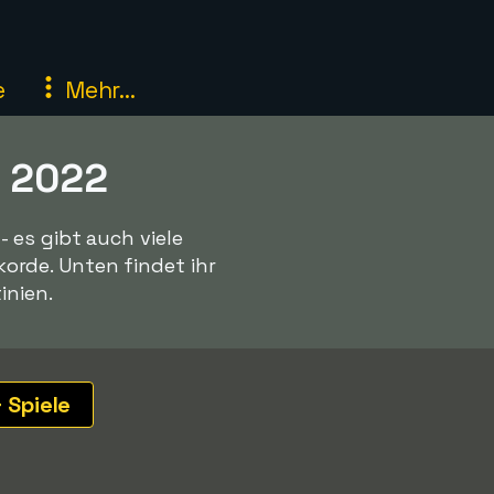
e
Mehr...
n 2022
 es gibt auch viele
rde. Unten findet ihr
inien.
 Spiele