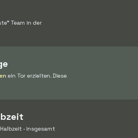
ste" Team in der
ge
len
ein Tor erzielten. Diese
lbzeit
 Halbzeit - insgesamt