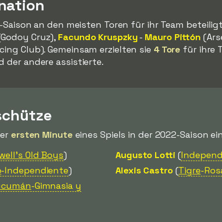
nation
022-Saison an den meisten Toren für ihr Team beteili
Godoy Cruz),
Facundo Kruspzky
-
Mauro Pittón
(Ars
cing Club). Gemeinsam erzielten sie
4 Tore
für ihre 
d der andere assistierte.
schütze
der
ersten Minute
eines Spiels in der 2022-Saison ein
well's Old Boys
)
Augusto Lotti
(
Independ
o
-Independiente
)
Alexis Castro
(
Tigre
-Ros
Tucumán
-Gimnasia y