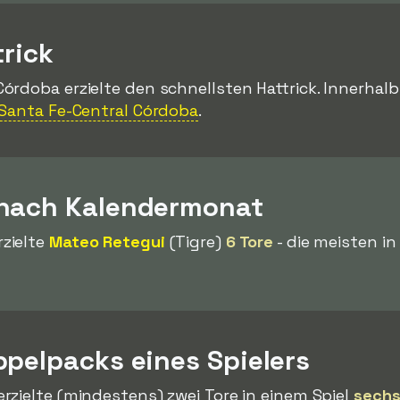
trick
órdoba erzielte den schnellsten Hattrick. Innerhal
Santa Fe-Central Córdoba
.
 nach Kalendermonat
rzielte
Mateo Retegui
(Tigre)
6 Tore
- die meisten i
ppelpacks eines Spielers
erzielte (mindestens) zwei Tore in einem Spiel
sechs