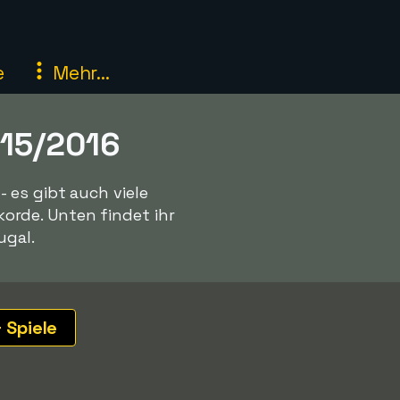
e
Mehr...
015/2016
 es gibt auch viele
rde. Unten findet ihr
ugal.
 Spiele