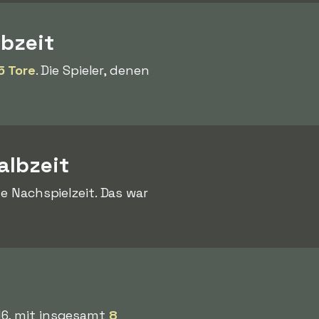
lbzeit
5 Tore
. Die Spieler, denen
albzeit
ive Nachspielzeit. Das war
16, mit insgesamt
8