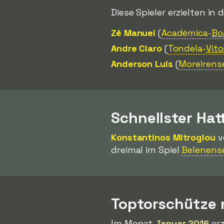
Diese Spieler erzielten in 
Zé Manuel
(
Académica-
Bo
Andre Claro
(
Tondela-
Vito
Anderson Luís
(
Moreirens
Schnellster Hat
Konstantinos Mitroglou
v
dreimal im Spiel
Belenens
Toptorschütze
Im Monat
Januar 2016
erz