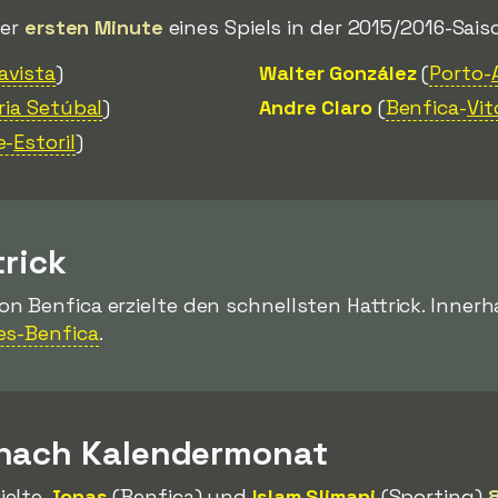
der
ersten Minute
eines Spiels in der 2015/2016-Saiso
avista
)
Walter González
(
Porto-
ria Setúbal
)
Andre Claro
(
Benfica-
Vit
e-
Estoril
)
trick
on Benfica erzielte den schnellsten Hattrick. Inner
es-Benfica
.
 nach Kalendermonat
ielte
Jonas
(Benfica) und
Islam Slimani
(Sporting)
8