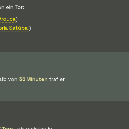
n ein Tor:
Arouca
)
oria Setúbal
)
halb von
35 Minuten
traf er
 Tore
- die meisten in