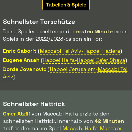
Tabellen & Spiele
Schnellster Torschütze
Diese Spieler erzielten in der
ersten Minute
eines
Spiels in der 2022/2023-Saison ein Tor:
Enric Saborit
(
Maccabi Tel Aviv
-Hapoel Hadera
)
Eugene Ansah
(
Hapoel Haifa-
Hapoel Be'er Sheva
)
Dorde Jovanovic
(
Hapoel Jerusalem-
Maccabi Tel
Aviv
)
Schnellster Hattrick
Omer Atzili
von Maccabi Haifa erzielte den
schnellsten Hattrick. Innerhalb von
42 Minuten
traf er dreimal im Spiel
Maccabi Haifa-Maccabi