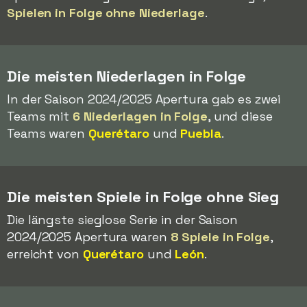
Spielen in Folge ohne Niederlage
.
Die meisten Niederlagen in Folge
In der Saison 2024/2025 Apertura gab es zwei
Teams mit
6 Niederlagen in Folge
, und diese
Teams waren
Querétaro
und
Puebla
.
Die meisten Spiele in Folge ohne Sieg
Die längste sieglose Serie in der Saison
2024/2025 Apertura waren
8 Spiele in Folge
,
erreicht von
Querétaro
und
León
.