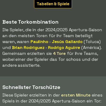
Tabellen & Spiele
Beste Torkombination
Die Spieler, die in der 2024/2025 Apertura-Saison
an den meisten Toren für ihr Team beteiligt
waren, waren
Paulinho
-
Jesús Gallardo
(Toluca)
und
Brian Rodriguez
-
Rodrigo Aguirre
(América).
Gemeinsam erzielten sie
4 Tore
für ihre Teams,
wobei einer der Spieler das Tor schoss und der
andere assistierte.
Schnellster Torschütze
Diese Spieler erzielten in der
ersten Minute
eines
Spiels in der 2024/2025 Apertura-Saison ein Tor: