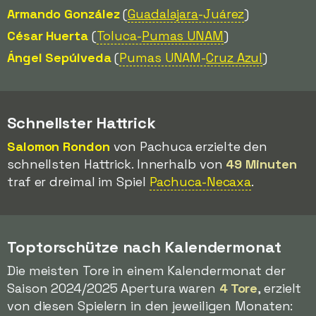
Armando González
(
Guadalajara
-Juárez
)
César Huerta
(
Toluca-
Pumas UNAM
)
Ángel Sepúlveda
(
Pumas UNAM-
Cruz Azul
)
Schnellster Hattrick
Salomon Rondon
von Pachuca erzielte den
schnellsten Hattrick. Innerhalb von
49 Minuten
traf er dreimal im Spiel
Pachuca-Necaxa
.
Toptorschütze nach Kalendermonat
Die meisten Tore in einem Kalendermonat der
Saison 2024/2025 Apertura waren
4 Tore
, erzielt
von diesen Spielern in den jeweiligen Monaten: