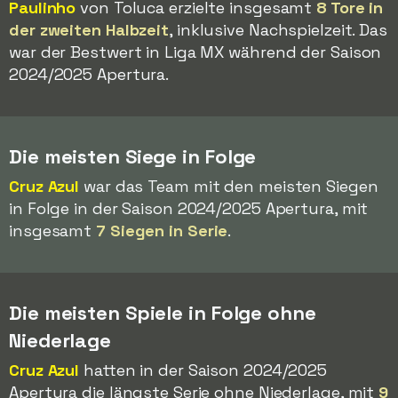
Paulinho
von Toluca erzielte insgesamt
8 Tore in
der zweiten Halbzeit
, inklusive Nachspielzeit. Das
war der Bestwert in Liga MX während der Saison
2024/2025 Apertura.
Die meisten Siege in Folge
Cruz Azul
war das Team mit den meisten Siegen
in Folge in der Saison 2024/2025 Apertura, mit
insgesamt
7 Siegen in Serie
.
Die meisten Spiele in Folge ohne
Niederlage
Cruz Azul
hatten in der Saison 2024/2025
Apertura die längste Serie ohne Niederlage, mit
9