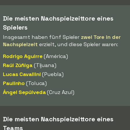
Die meisten Nachspielzeittore eines
Spielers
Insgesamt haben fünf Spieler
zwei Tore in der
Nachspielzeit
erzielt, und diese Spieler waren:
Rodrigo Aguirre
(América)
Raúl Zúñiga
(Tijuana)
Lucas Cavallini
(Puebla)
Paulinho
(Toluca)
Ángel Sepúlveda
(Cruz Azul)
Die meisten Nachspielzeittore eines
Teams