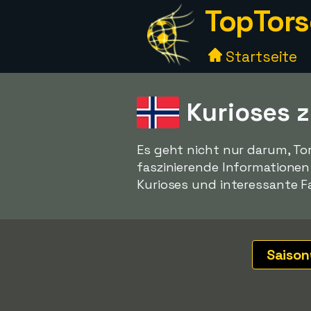
TopTors
Startseite
Kurioses z
Es geht nicht nur darum, To
faszinierende Informatione
Kurioses und interessante Fa
Saiso