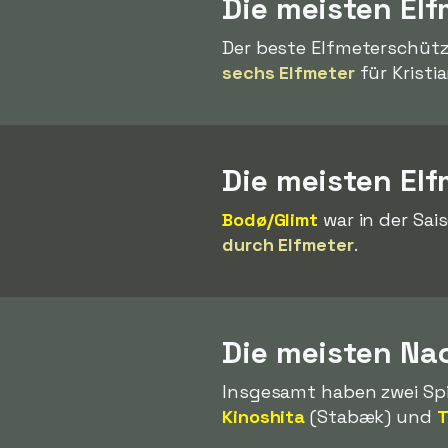
Die meisten Elf
Der beste Elfmeterschütz
sechs Elfmeter
für Kristi
Die meisten El
Bodø/Glimt
war in der Sai
durch Elfmeter
.
Die meisten Nac
Insgesamt haben zwei Sp
Kinoshita
(Stabæk) und
T