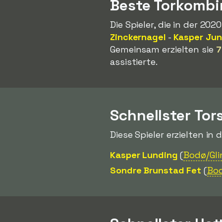
Beste Torkombi
Die Spieler, die in der 2
Zinckernagel
-
Kasper Jun
Gemeinsam erzielten sie
7
assistierte.
Schnellster Tor
Diese Spieler erzielten in 
Kasper Lunding
(
Bodø/Gli
Sondre Brunstad Fet
(
Bod