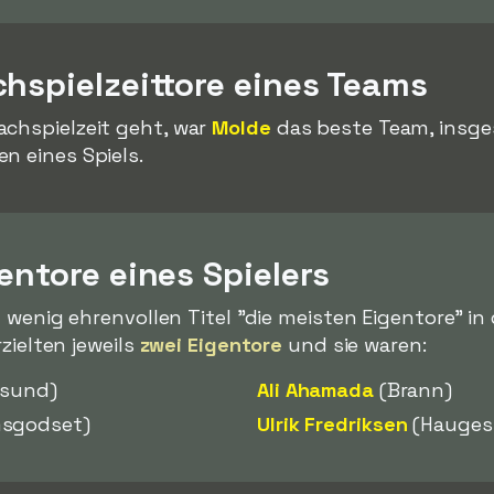
hspielzeittore eines Teams
achspielzeit geht, war
Molde
das beste Team, insge
n eines Spiels.
entore eines Spielers
en wenig ehrenvollen Titel "die meisten Eigentore" in
rzielten jeweils
zwei Eigentore
und sie waren:
nsund)
Ali Ahamada
(Brann)
sgodset)
Ulrik Fredriksen
(Hauges