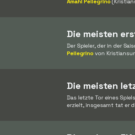
Amahl Pellegrino
(Kristia
Die meisten ers
Der Spieler, der in der Sa
Pellegrino
von Kristiansun
Die meisten let
Das letzte Tor eines Spie
erzielt, insgesamt tat er 