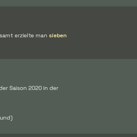
samt erzielte man
sieben
 der Saison 2020 in der
und)