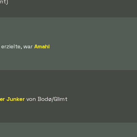
mt)
 erzielte, war
Amahl
er Junker
von Bodø/Glimt