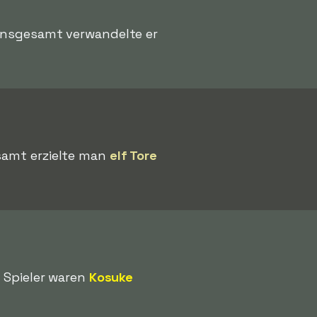
 insgesamt verwandelte er
esamt erzielte man
elf Tore
e Spieler waren
Kosuke