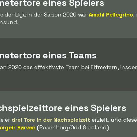
metertore eines Spielers
e der Liga in der Saison 2020 war
Amahl Pellegrino
,
ansund.
fmetertore eines Teams
son 2020 das effektivste Team bei Elfmetern, insg
hspielzeittore eines Spielers
ieler
drei Tore in der Nachspielzeit
erzielt, und dies
orgeir Børven
(Rosenborg/Odd Grenland).