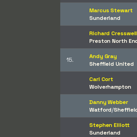
Marcus Stewart
Sunderland
Richard Cresswel
Preston North En
Andy Gray
15.
Sheffield United
Carl Cort
Wolverhampton
Danny Webber
Watford
/​
Sheffiel
Stephen Elliott
Sunderland