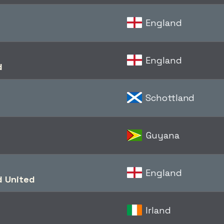
England
l
England
d
Schottland
Guyana
England
d United
Irland