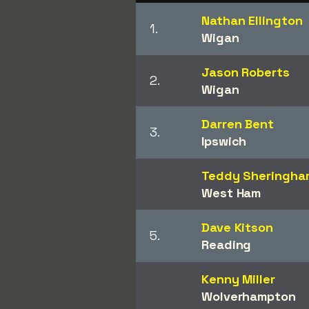
Nathan Ellington
1.
Wigan
Jason Roberts
2.
Wigan
Darren Bent
3.
Ipswich
Teddy Sheringha
West Ham
Dave Kitson
5.
Reading
Kenny Miller
Wolverhampton