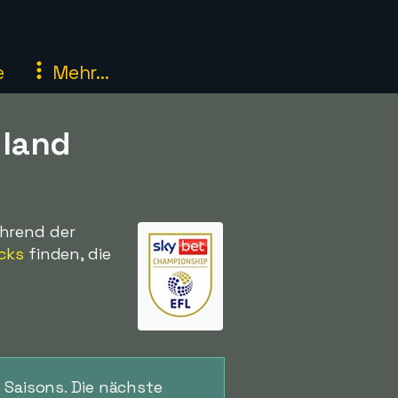
e
Mehr...
gland
hrend der
icks
finden, die
 Saisons. Die nächste