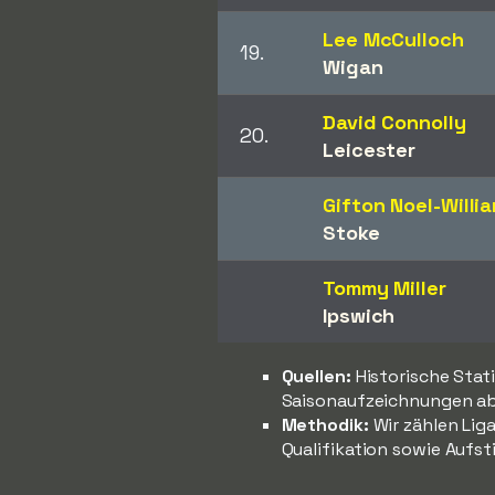
Lee McCulloch
19.
Wigan
David Connolly
20.
Leicester
Gifton Noel-Willi
Stoke
Tommy Miller
Ipswich
Quellen:
Historische Stat
Saisonaufzeichnungen ab
Methodik:
Wir zählen Liga
Qualifikation sowie Aufst