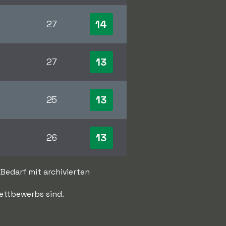
14
27
13
27
13
25
13
26
 Bedarf mit archivierten
Wettbewerbs sind.