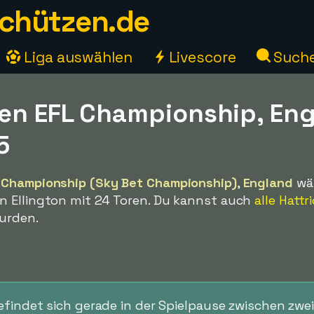
chützen.de
Liga auswählen
Livescore
Such
en EFL Championship, En
5
 Championship (Sky Bet Championship)
,
England
wä
n Ellington mit 24 Toren. Du kannst auch
alle Hattr
wurden.
indet sich gerade in der Spielpause zwischen zwei