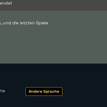
 endet
und die letzten Spiele
fte
Andere Sprache