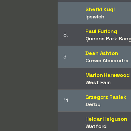
Shefki Kuqi
Ipswich
Paul Furlong
8.
Queens Park Ran
Dean Ashton
9.
Crewe Alexandra
Marlon Harewood
West Ham
Grzegorz Rasiak
11.
Derby
Heidar Helguson
Watford