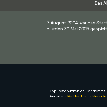
Das A
7 August 2004 war das Start
wurden 30 Mai 2005 gespielt
TopTorschützen.de übernimmt ke
Angaben.
Melden Sie Fehler oder