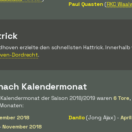
Paul Quasten
(
RKC Waalw
trick
dhoven erzielte den schnellsten Hattrick. Innerhal
oven-Dordrecht
.
 nach Kalendermonat
m Kalendermonat der Saison 2018/2019 waren
6 Tore
,
n Monaten:
ember 2018
Danilo
(Jong Ajax) -
Apri
-
November 2018