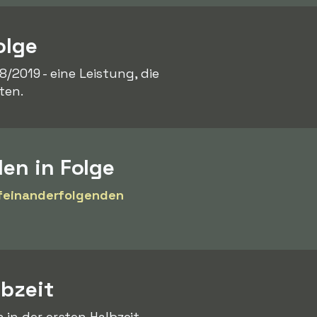
olge
8/2019 - eine Leistung, die
ten.
len in Folge
feinanderfolgenden
lbzeit
in der ersten Halbzeit -