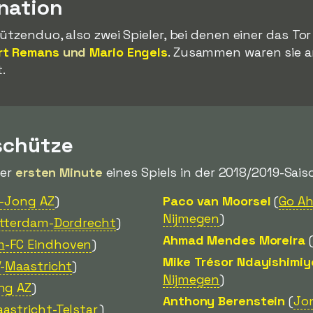
nation
ützenduo, also zwei Spieler, bei denen einer das Tor
rt Remans
und
Mario Engels
. Zusammen waren sie 
.
schütze
der
ersten Minute
eines Spiels in der 2018/2019-Saiso
-Jong AZ
)
Paco van Moorsel
(
Go Ah
Nijmegen
)
tterdam-
Dordrecht
)
Ahmad Mendes Moreira
m
-FC Eindhoven
)
Mike Trésor Ndayishimiy
-
Maastricht
)
Nijmegen
)
ng AZ
)
Anthony Berenstein
(
Jo
astricht
-Telstar
)