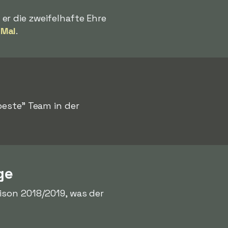
a er die zweifelhafte Ehre
 Mal
.
beste" Team in der
ge
son 2018/2019, was der