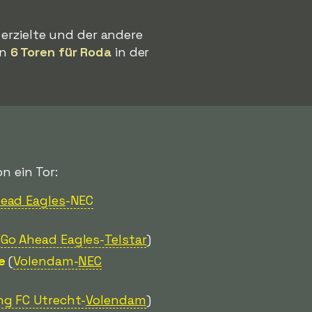
 erzielte und der andere
an
6 Toren für Roda
in der
n ein Tor:
ead Eagles
-NEC
(
Go Ahead Eagles-
Telstar
)
e
(
Volendam-
NEC
ng FC Utrecht-
Volendam
)