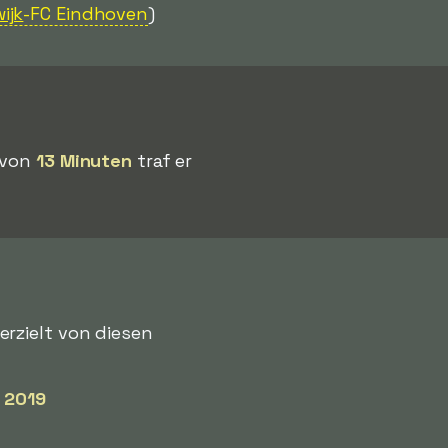
ijk
-FC Eindhoven
)
b von
13 Minuten
traf er
 erzielt von diesen
l 2019