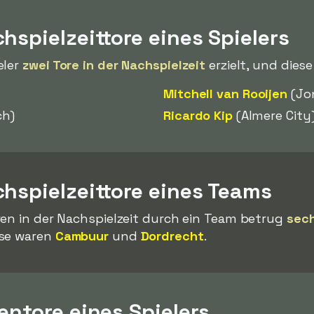
hspielzeittore eines Spielers
eler
zwei Tore in der Nachspielzeit
erzielt, und diese
Mitchell van Rooijen
(Jo
ch)
Ricardo Kip
(Almere City
hspielzeittore eines Teams
ren in der Nachspielzeit durch ein Team betrug
sech
ese waren
Cambuur
und
Dordrecht
.
entore eines Spielers