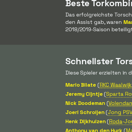
Beste Torkombi
Das erfolgreichste Torsch
den Assist gab, waren
Ma
2018/2019-Saison beteiligt
Schnellster Tor
Diese Spieler erzielten in 
Mario Bilate
(
RKC Waalwijk
Jeremy Cijntje
(
Sparta Ro
Nick Doodeman
(
Volenda
Joeri Schroijen
(
Jong PSV
Henk Dijkhuizen
(
Roda
-Jo
Anthony van den Hurk
(
Ma