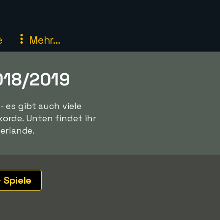
e
Mehr...
2018/2019
 es gibt auch viele
rde. Unten findet ihr
derlande.
 Spiele