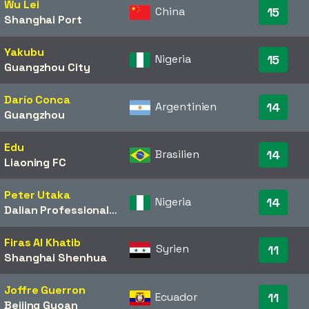
Wu Lei
China
15
Shanghai Port
Yakubu
Nigeria
15
Guangzhou City
Darío Conca
Argentinien
14
Guangzhou
Edu
Brasilien
14
Liaoning FC
Peter Utaka
Nigeria
14
Dalian Professional
/​
Beijing Guoan
Firas Al Khatib
Syrien
11
Shanghai Shenhua
Joffre Guerron
Ecuador
11
Beijing Guoan