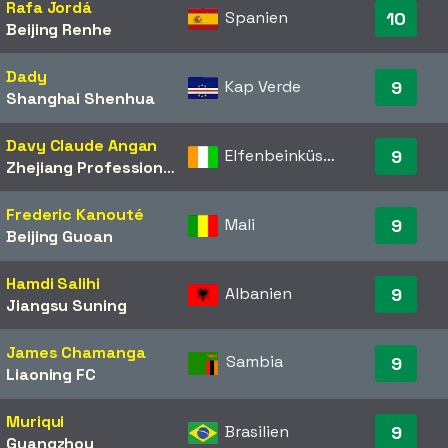
Rafa Jordá
Spanien
10
Beijing Renhe
Dady
Kap Verde
9
Shanghai Shenhua
Davy Claude Angan
Elfenbeinküste
9
Zhejiang Professional
Frederic Kanouté
Mali
9
Beijing Guoan
Hamdi Salihi
Albanien
9
Jiangsu Suning
James Chamanga
Sambia
9
Liaoning FC
Muriqui
Brasilien
9
Guangzhou