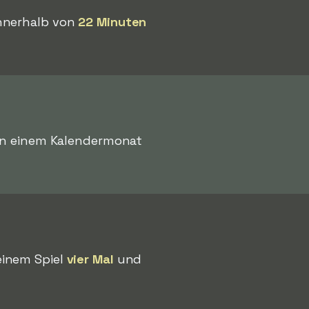
Innerhalb von
22 Minuten
 in einem Kalendermonat
einem Spiel
vier Mal
und