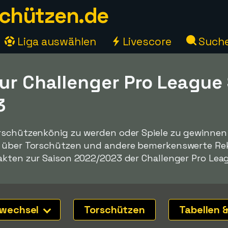
chützen.de
Liga auswählen
Livescore
Such
zur Challenger Pro League
3
rschützenkönig zu werden oder Spiele zu gewinnen -
n über Torschützen und andere bemerkenswerte Reko
akten zur Saison 2022/2023 der Challenger Pro Leag
nwechsel
Torschützen
Tabellen &