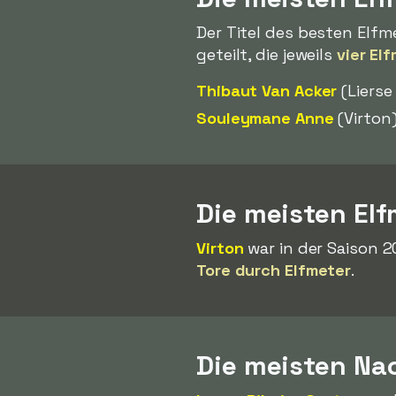
Der Titel des besten Elfm
geteilt, die jeweils
vier El
Thibaut Van Acker
(Liers
Souleymane Anne
(Virton
Die meisten El
Virton
war in der Saison 
Tore durch Elfmeter
.
Die meisten Nac