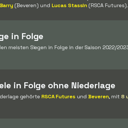
 Barry
(Beveren) und
Lucas Stassin
(RSCA Futures).
ge in Folge
en meisten Siegen in Folge in der Saison 2022/202
ele in Folge ohne Niederlage
iederlage gehörte
RSCA Futures
und
Beveren
, mit
8 