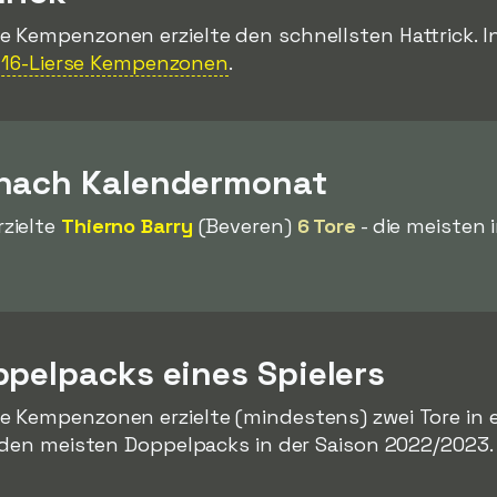
e Kempenzonen erzielte den schnellsten Hattrick. 
 16-Lierse Kempenzonen
.
 nach Kalendermonat
rzielte
Thierno Barry
(Beveren)
6 Tore
- die meisten
ppelpacks eines Spielers
e Kempenzonen erzielte (mindestens) zwei Tore in 
t den meisten Doppelpacks in der Saison 2022/2023.