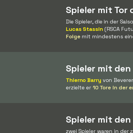
Spieler mit Tor
Die Spieler, die in der Sa
Lucas Stassin
(RSCA Fut
Folge
mit mindestens ein
Spieler mit den
Thierno Barry
von Beveren 
erzielte er
10 Tore in der 
Spieler mit den
zwei Spieler waren in der 