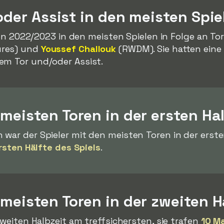
 oder Assist in den meisten Spie
ison 2022/2023 in den meisten Spielen in Folge an To
ures) und
Youssef Challouk
(RWDM). Sie hatten eine
em Tor und/oder Assist.
 meisten Toren in der ersten Ha
war der Spieler mit den meisten Toren in der erste
ersten Hälfte des Spiels
.
 meisten Toren in der zweiten H
zweiten Halbzeit am treffsichersten, sie trafen
10 Ma