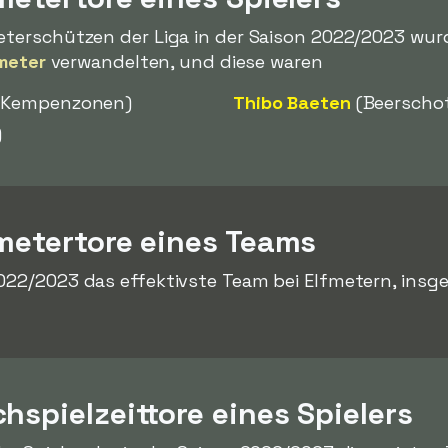
eterschützen der Liga in der Saison 2022/2023 wurd
fmeter
verwandelten, und diese waren
e Kempenzonen)
Thibo Baeten
(Beerscho
)
fmetertore eines Teams
2022/2023 das effektivste Team bei Elfmetern, insg
hspielzeittore eines Spielers