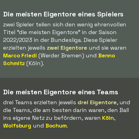
Die meisten Eigentore eines Spielers
zwei Spieler teilen sich den wenig ehrenvollen
Titel "die meisten Eigentore" in der Saison
2022/2023 in der Bundesliga. Diese Spieler
erzielten jeweils
zwei Eigentore
und sie waren
Marco Friedl
(Werder Bremen) und
Benno
Schmitz
(Köln).
Die meisten Eigentore eines Teams
drei Teams erzielten jeweils
drei Eigentore
, und
die Teams, die am besten darin waren, den Ball
ins eigene Netz zu befördern, waren
Köln
,
Wolfsburg
und
Bochum
.