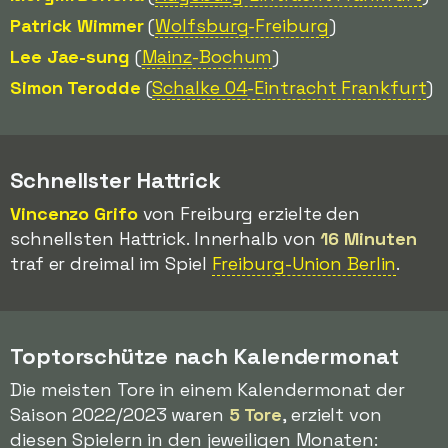
Patrick Wimmer
(
Wolfsburg
-Freiburg
)
Lee Jae-sung
(
Mainz
-Bochum
)
Simon Terodde
(
Schalke 04
-Eintracht Frankfurt
)
Schnellster Hattrick
Vincenzo Grifo
von Freiburg erzielte den
schnellsten Hattrick. Innerhalb von
16 Minuten
traf er dreimal im Spiel
Freiburg-Union Berlin
.
Toptorschütze nach Kalendermonat
Die meisten Tore in einem Kalendermonat der
Saison 2022/2023 waren
5 Tore
, erzielt von
diesen Spielern in den jeweiligen Monaten: