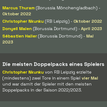
Marcus Thuram
(Borussia Mönchengladbach) -
Oktober 2022
Christopher Nkunku
(RB Leipzig) -
Oktober 2022
Donyell Malen
(Borussia Dortmund) -
April 2023
Sébastien Haller
(Borussia Dortmund) -
Mai
2023
Die meisten Doppelpacks eines Spielers
Christopher Nkunku
von RB Leipzig erzielte
(mindestens) zwei Tore in einem Spiel
vier Mal
und war damit der Spieler mit den meisten
Doppelpacks in der Saison 2022/2023.