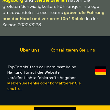
Augsburg
und
Werder Bremen
hatten die
größten Schwierigkeiten, Führungen in Siege
umzuwandeln - diese Teams
gaben die Führung
aus der Hand und verloren fünf Spiele
in der
Saison 2022/2023.
Über uns
Kontaktieren Sie uns
TopTorschützen.de übernimmt keine
Haftung für auf der Website
veröffentlichte fehlerhafte Angaben.
Melden Sie Fehler oder kontaktieren Sie
uns hier
.