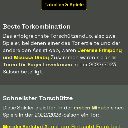
Tabellen & Spiele
Beste Torkombination
Das erfolgreichste Torschützenduo, also zwei
Spieler, bei denen einer das Tor erzielte und der
andere den Assist gab, waren
Jeremie Frimpong
und
Moussa Diaby
. Zusammen waren sie an
8
Toren für Bayer Leverkusen
in der 2022/2023-
Saison beteiligt.
Schnellster Torschütze
Diese Spieler erzielten in der
ersten Minute
eines
Spiels in der 2022/2023-Saison ein Tor:
Mergim Berisha
(
Augsburg
-Eintracht Frankfurt
)