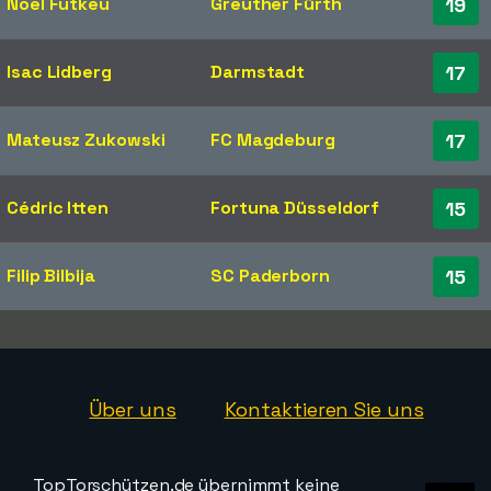
Noel Futkeu
Greuther Fürth
19
Isac Lidberg
Darmstadt
17
Mateusz Zukowski
FC Magdeburg
17
Cédric Itten
Fortuna Düsseldorf
15
Filip Bilbija
SC Paderborn
15
Über uns
Kontaktieren Sie uns
TopTorschützen.de übernimmt keine