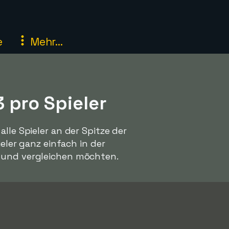
e
Mehr...
 pro Spieler
lle Spieler an der Spitze der
ieler ganz einfach in der
n und vergleichen möchten.