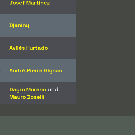
8
Josef Martinez
7
Djaniny
7
Avilés Hurtado
6
André-Pierre Gignac
Dayro Moreno
und
6
Mauro Boselli