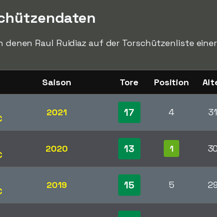
schützendaten
in denen Raul Ruidiaz auf der Torschützenliste einer
Saison
Tore
Position
Alt
17
2021
4
3
C
13
2020
1
3
C
15
2019
5
2
C