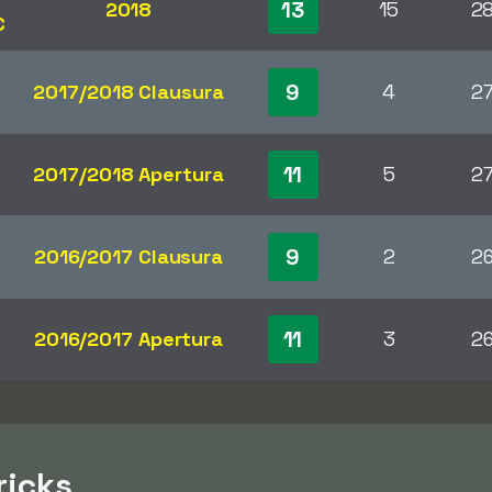
13
2018
15
2
C
9
2017/2018 Clausura
4
2
11
2017/2018 Apertura
5
2
9
2016/2017 Clausura
2
2
11
2016/2017 Apertura
3
2
ricks