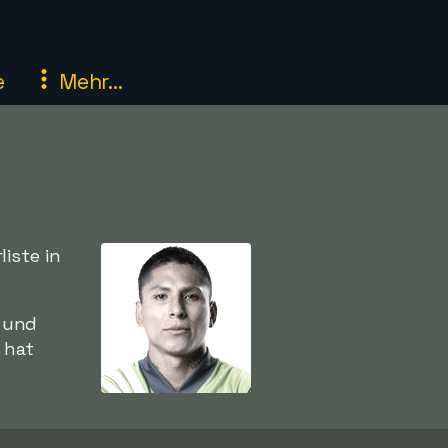
e
Mehr...
iste in
u und
 hat