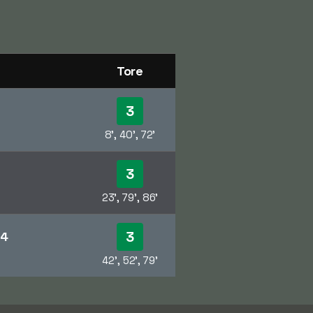
Tore
3
8', 40', 72'
3
23', 79', 86'
3
-4
42', 52', 79'