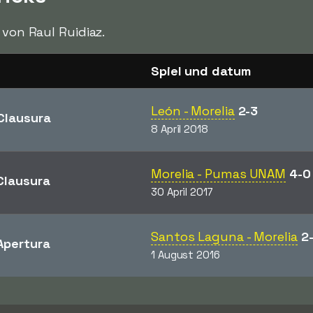
von Raul Ruidiaz.
Spiel und datum
León - Morelia
2-3
Clausura
8 April 2018
Morelia - Pumas UNAM
4-0
Clausura
30 April 2017
Santos Laguna - Morelia
2
Apertura
1 August 2016