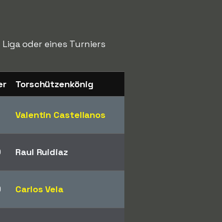
 Liga oder eines Turniers
er
Torschützenkönig
1
Valentin Castellanos
0
Raul Ruidiaz
9
Carlos Vela