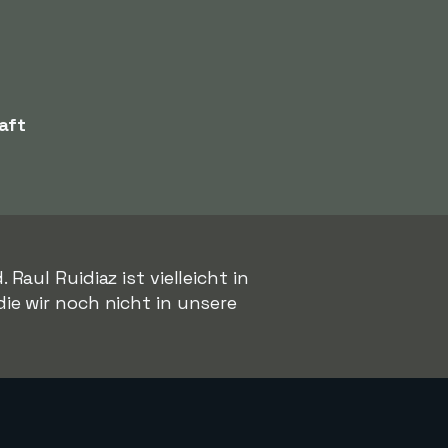
aft
aul Ruidiaz ist vielleicht in
 die wir noch nicht in unsere