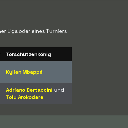
er Liga oder eines Turniers
r
Torschützenkönig
Kylian Mbappé
Adriano Bertaccini
und
Tolu Arokodare