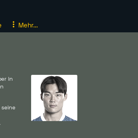
e
Mehr...
er in
en
 seine
.