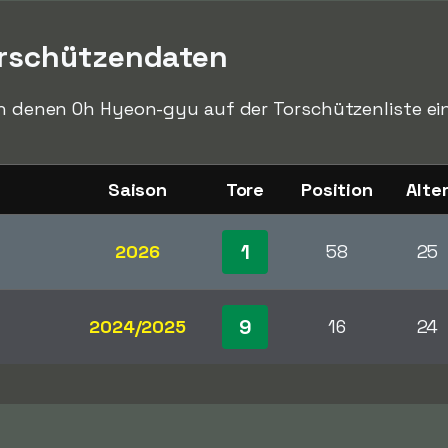
rschützendaten
in denen Oh Hyeon-gyu auf der Torschützenliste ein
Saison
Tore
Position
Alte
1
2026
58
25
9
2024/2025
16
24