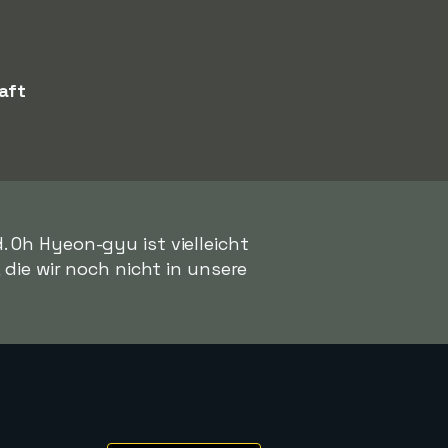
aft
 Oh Hyeon-gyu ist vielleicht
, die wir noch nicht in unsere