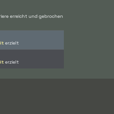
riere erreicht und gebrochen
it
erzielt
it
erzielt