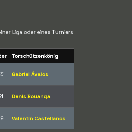
iner Liga oder eines Turniers
ter
Torschützenkönig
33
Gabriel Ávalos
31
Denis Bouanga
29
Valentin Castellanos