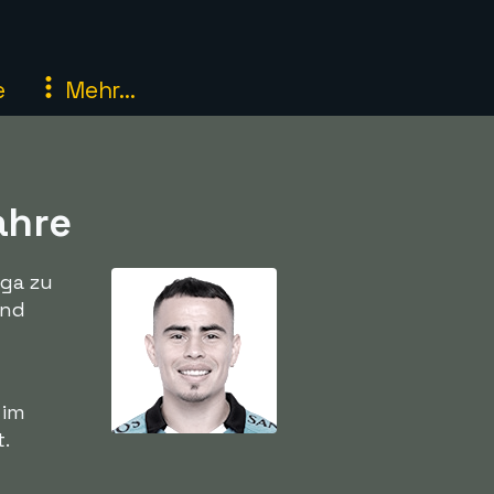
e
Mehr...
ahre
iga zu
und
 im
t.