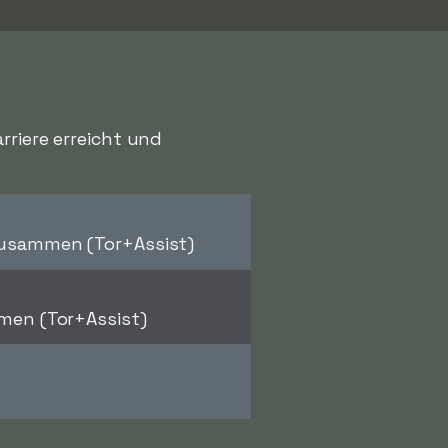
rriere erreicht und
usammen (Tor+Assist)
en (Tor+Assist)