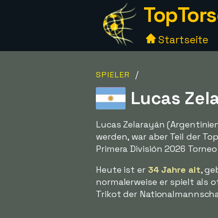
TopTors
Startseite
/
SPIELER
Lucas Zela
Lucas Zelarayán (Argentinien
werden, war aber Teil der T
Primera División 2026 Torneo
Heute ist er
34 Jahre alt
, ge
normalerweise er spielt als o
Trikot der Nationalmannschaf