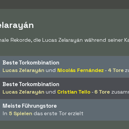
elarayán
nale Rekorde, die Lucas Zelarayán während seiner Ka
Beste Torkombination
Lucas Zelarayán
und
Nicolás Fernández
-
4 Tore
z
Beste Torkombination
Lucas Zelarayán
und
Cristian Tello
-
6 Tore
zusamm
Meiste Führungstore
In
5 Spielen
das erste Tor erzielt