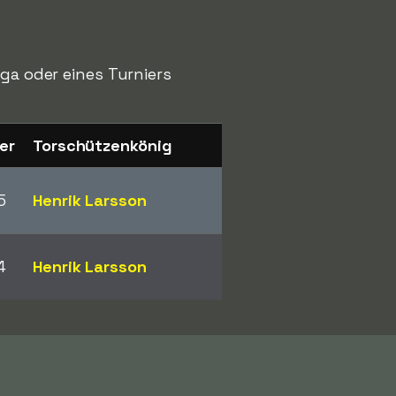
iga oder eines Turniers
ter
Torschützenkönig
5
Henrik Larsson
4
Henrik Larsson