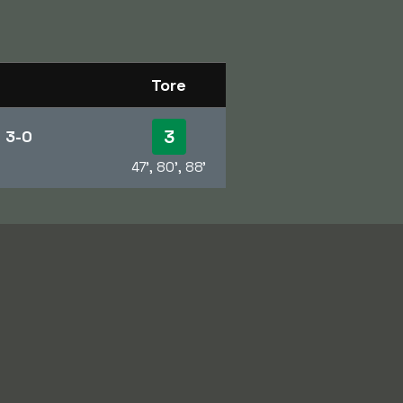
Tore
3
d
3-0
47', 80', 88'