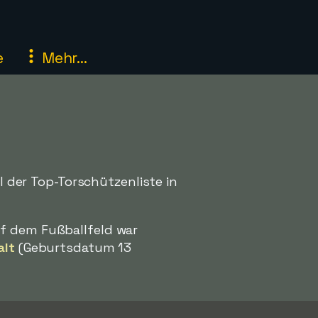
e
Mehr...
il der Top-Torschützenliste in
f dem Fußballfeld war
alt
(Geburtsdatum 13