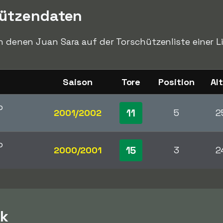
hützendaten
in denen Juan Sara auf der Torschützenliste einer L
Saison
Tore
Position
Al
p
11
2001/2002
5
2
p
15
2000/2001
3
2
ck