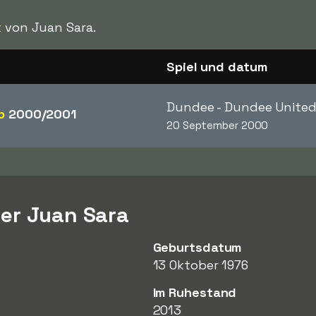
k
von Juan Sara.
Spiel und datum
Dundee - Dundee Unite
p
2000/2001
20 September 2000
er Juan Sara
Geburtsdatum
13 Oktober 1976
Im Ruhestand
2013