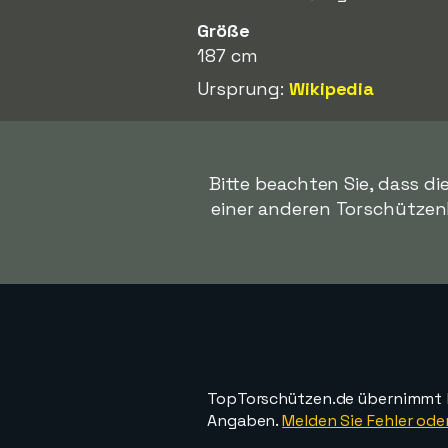
Größe
187 cm
Ursprung:
Wikipedia
Bitte beachten Sie, dass di
einer anderen Torschützenlis
TopTorschützen.de übernimmt ke
Angaben.
Melden Sie Fehler oder