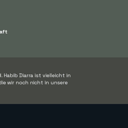
aft
abib Diarra ist vielleicht in
 die wir noch nicht in unsere