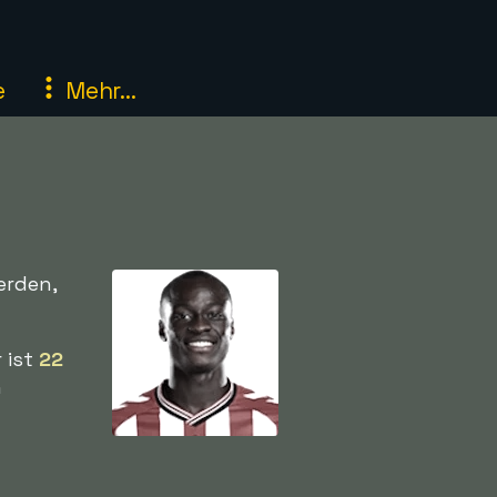
e
Mehr...
erden,
r ist
22
n