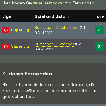
Hier finden Sie
zwei Hattricks
von Fernandao.
Liga
Spiel und datum
Tore
Bursaspor - Karabükspor
7-1
Süper Lig
4
9 Mai 2015
Bursaspor - Sivasspor
4-3
Süper Lig
3
6 April 2014
Kurioses Fernandao
Hier sind verschiedene saisonale Rekorde, die
Fernandao während seiner Karriere erreicht und
gebrochen hat.