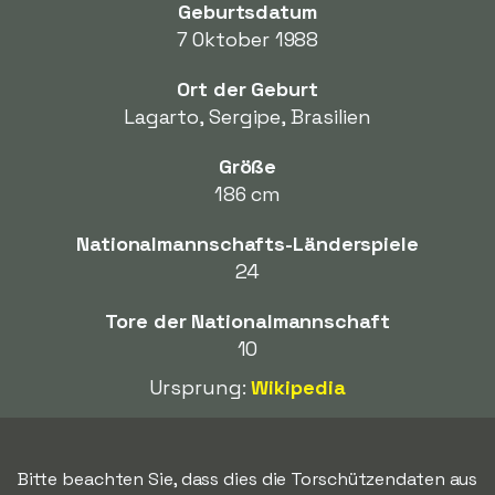
Geburtsdatum
7 Oktober 1988
Ort der Geburt
Lagarto, Sergipe, Brasilien
Größe
186 cm
Nationalmannschafts-Länderspiele
24
Tore der Nationalmannschaft
10
Ursprung:
Wikipedia
Bitte beachten Sie, dass dies die Torschützendaten aus