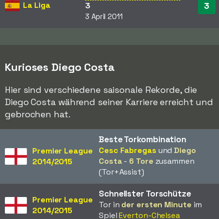
La Liga
3
3
3 April 2011
Kurioses Diego Costa
Hier sind verschiedene saisonale Rekorde, die
Diego Costa während seiner Karriere erreicht und
gebrochen hat.
Beste Torkombination
Cesc Fabregas
und
Diego
Premier League
Costa
-
6 Tore
zusammen
2014/2015
(Tor+Assist)
Schnellster Torschütze
Premier League
Tor in
der ersten Minute
im
2014/2015
Spiel
Everton-Chelsea