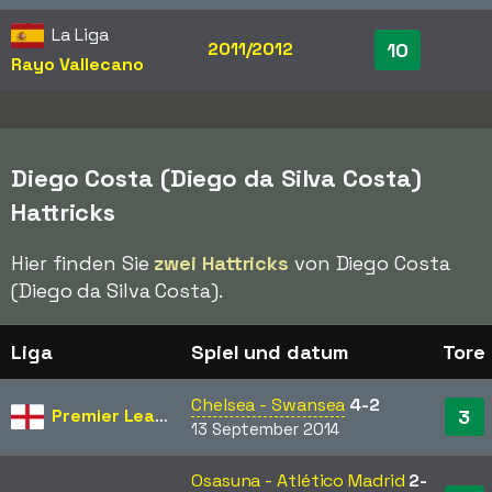
La Liga
2011/2012
10
Rayo Vallecano
Diego Costa (Diego da Silva Costa)
Hattricks
Hier finden Sie
zwei Hattricks
von Diego Costa
(Diego da Silva Costa).
Liga
Spiel und datum
Tore
Chelsea - Swansea
4-2
Premier League
3
13 September 2014
Osasuna - Atlético Madrid
2-