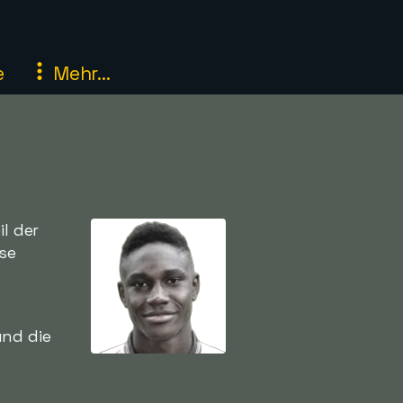
e
Mehr...
il der
se
und die