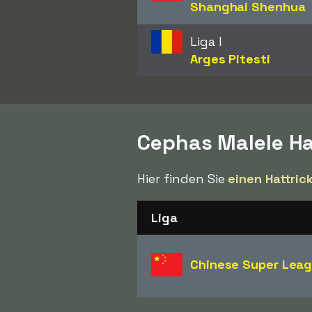
Shanghai Shenhua
Liga I
Arges Pitesti
Cephas Malele Ha
Hier finden Sie
einen Hattric
Liga
Chinese Super Lea