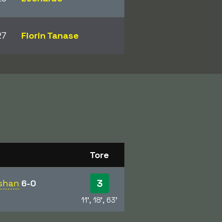
27
Florin Tanase
Tore
3
shan
6-0
11', 18', 63'