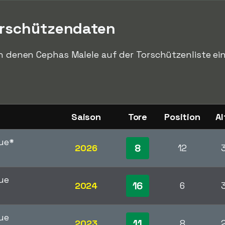
orschützendaten
in denen Cephas Malele auf der Torschützenliste ein
Saison
Tore
Position
Al
ue
*
8
2026
12
ue
16
2024
6
ue
11
2023
8