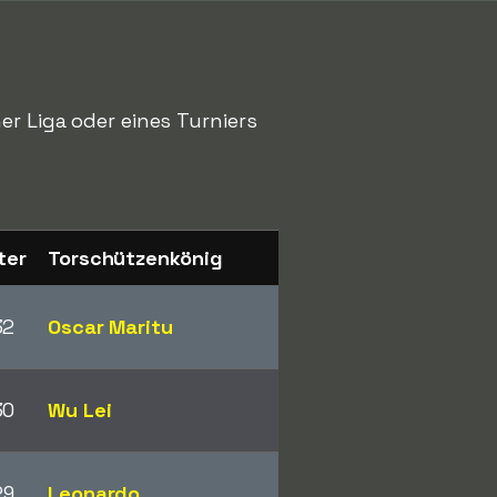
er Liga oder eines Turniers
ter
Torschützenkönig
32
Oscar Maritu
30
Wu Lei
29
Leonardo