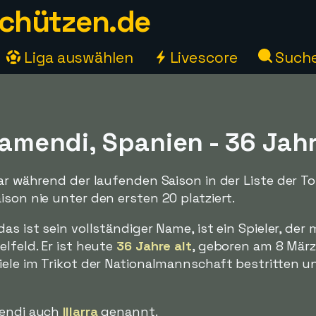
chützen.de
Liga auswählen
Livescore
Such
rramendi, Spanien - 36 Jah
war während der laufenden Saison in der Liste der T
ison nie unter den ersten 20 platziert.
 das ist sein vollständiger Name, ist ein Spieler, der
elfeld. Er ist heute
36 Jahre alt
, geboren am 8 März
iele im Trikot der Nationalmannschaft bestritten un
mendi auch
Illarra
genannt.