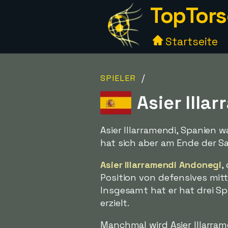
TopTors
Startseite
/
SPIELER
Asier Illa
Asier Illarramendi, Spanien 
hat sich aber am Ende der Sa
Asier Illarramendi Andonegi
,
Position von defensives mitt
Insgesamt hat er hat drei Sp
erzielt.
Manchmal wird Asier Illarra