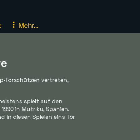
e
Mehr...
re
op-Torschützen vertreten,
 meistens spielt auf den
 1990 in Mutriku, Spanien.
d in diesen Spielen eins Tor