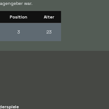
lagengeber war.
Position
Alter
3
23
derspiele