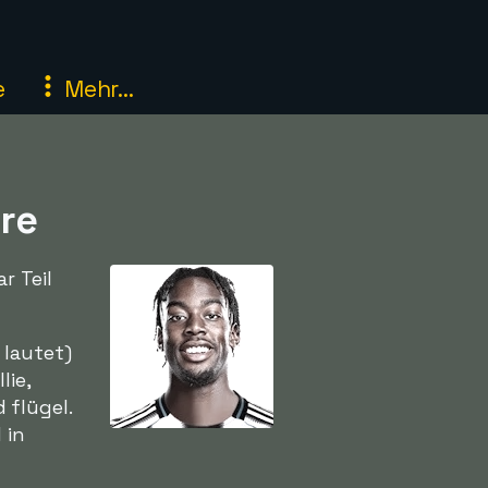
e
Mehr...
re
r Teil
 lautet)
lie,
 flügel.
 in