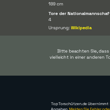
189 cm
Tore der Nationalmannschaf
4
Ursprung:
Wikipedia
Bitte beachten Sie, das
vielleicht in einer anderen T
TopTorschützen.de übernimmt ke
Angaben.
Melden Sie Fehler oder